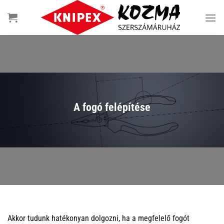
Skip
to
content
A fogó felépítése
Akkor tudunk hatékonyan dolgozni, ha a megfelelő fogót