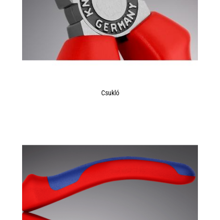
Csukló