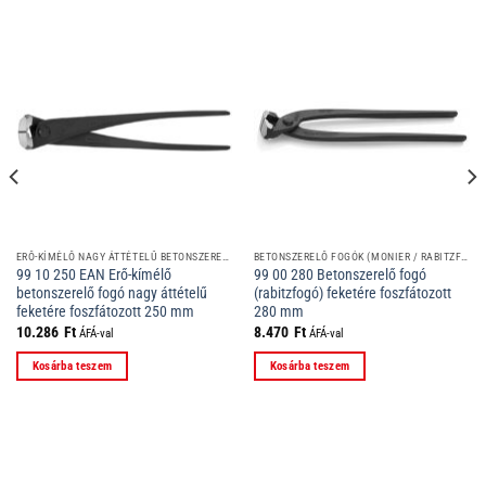
ERŐ-KÍMÉLŐ NAGY ÁTTÉTELŰ BETONSZERELŐ FOGÓ
BETONSZERELŐ FOGÓK (MONIER / RABITZFOGÓK)
99 10 250 EAN Erő-kímélő
99 00 280 Betonszerelő fogó
betonszerelő fogó nagy áttételű
(rabitzfogó) feketére foszfátozott
feketére foszfátozott 250 mm
280 mm
10.286
Ft
8.470
Ft
ÁFÁ-val
ÁFÁ-val
Kosárba teszem
Kosárba teszem