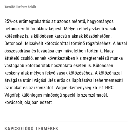
További információk
25%-os erőmegtakarítás az azonos méretű, hagyományos
betonszerelő fogókhoz képest. Mélyen elhelyezkedő vasak
kötéséhez is, a különösen karcsú alaknak köszönhetően.
Betonacél felcsévélt kötöződróttal történő rögzítéséhez. A huzal
összesodrása és levágása egy műveletben történik. Nagy
áttételű csukló, ennek következtében kis megterhelésű munka
vastagabb kötöződrótok használata esetén is. Különösen
keskeny alak mélyen fekvő vasak kötözéséhez. A kötözőhuzal
átvágása utáni vágási ütés erős csillapításával tehermentesíti
az inakat és az izomzatot. Vágóél-keménység kb. 61 HRC.
Vágófej: különleges minőségű speciális szerszámacél,
kovácsolt, olajban edzett
KAPCSOLÓDÓ TERMÉKEK