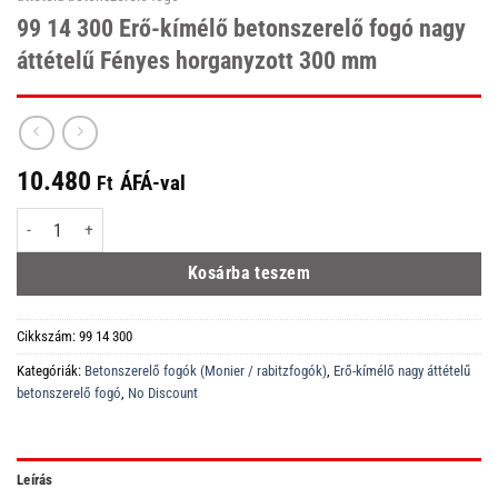
99 14 300 Erő-kímélő betonszerelő fogó nagy
áttételű Fényes horganyzott 300 mm
10.480
ÁFÁ-val
Ft
99 14 300 Erő-kímélő betonszerelő fogó nagy áttételű Fényes horganyzott 
Kosárba teszem
Cikkszám:
99 14 300
Kategóriák:
Betonszerelő fogók (Monier / rabitzfogók)
,
Erő-kímélő nagy áttételű
betonszerelő fogó
,
No Discount
Leírás