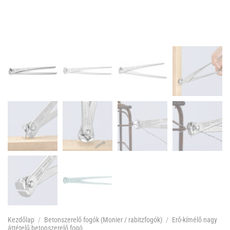
Kezdőlap
/
Betonszerelő fogók (Monier / rabitzfogók)
/
Erő-kímélő nagy
áttételű betonszerelő fogó