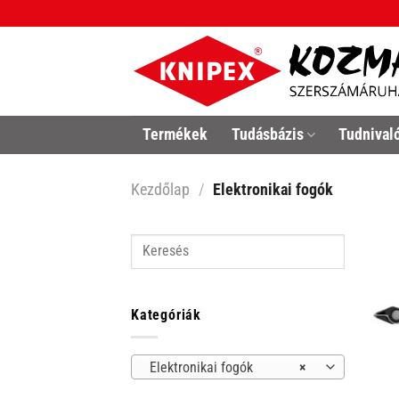
Skip
to
content
Termékek
Tudásbázis
Tudnival
Kezdőlap
/
Elektronikai fogók
Keresés
Kategóriák
Elektronikai fogók
×