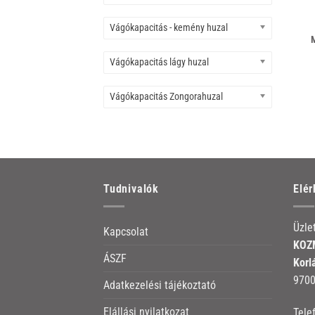
Vágókapacitás - kemény huzal
Vágókapacitás lágy huzal
Vágókapacitás Zongorahuzal
Tudnivalók
Elé
Üzle
Kapcsolat
KOZM
ÁSZF
Korl
9700
Adatkezelési tájékoztató
Elállási nyilatkozat
Tele