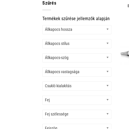
Szűrés
Termékek szűrése jellemzők alapján
Állkapocs hossza
Állkapocs stílus
Állkapocs-szög
Állkapocs vastagsága
Csukló kialakítás
Fej
Fej szélessége
Fejszög