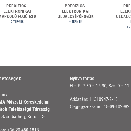
PRECÍZIÓS-
PRECÍZIÓS-
PRE
ELEKTRONIKAI
ELEKTRONIKAI
ELEK
MARKOLÓ FOGÓ ESD
OLDALCSÍPŐFOGÓK
OLDALC
5 TERMÉK
9 TERMÉK
13
rhetőségek
Nyitva tartás
H – P: 7:30 – 16:30, Szo: 9 – 12
tünk
Adószám: 11318947-2-18
A Műszaki Kereskedelmi
Cégjegyzékszám: 18-09-102982
átolt Felelősségű Társaság
 Szombathely, Kötő u. 30.
fon:
+36 20 480-1818