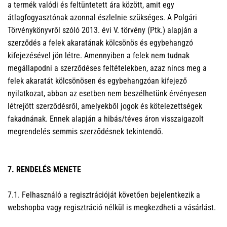
a termék valódi és feltüntetett ára között, amit egy
átlagfogyasztónak azonnal észlelnie szükséges. A Polgári
Törvénykönyvről szóló 2013. évi V. törvény (Ptk.) alapján a
szerződés a felek akaratának kölcsönös és egybehangzó
kifejezésével jön létre. Amennyiben a felek nem tudnak
megállapodni a szerződéses feltételekben, azaz nincs meg a
felek akaratát kölcsönösen és egybehangzóan kifejező
nyilatkozat, abban az esetben nem beszélhetünk érvényesen
létrejött szerződésről, amelyekből jogok és kötelezettségek
fakadnának. Ennek alapján a hibás/téves áron visszaigazolt
megrendelés semmis szerződésnek tekintendő.
7. RENDELÉS MENETE
7.1. Felhasználó a regisztrációját követően bejelentkezik a
webshopba vagy regisztráció nélkül is megkezdheti a vásárlást.