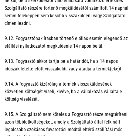
nélkül, de a szerződéstől való elállására vonatkozó értesítés
Szolgáltató részére történő megküldésétől számított 14 napnál
semmiféleképpen sem később visszaküldeni vagy Szolgáltató
címen leadni.
9.12. Fogyasztónak írásban történő elállás esetén elegendő az
elállási nyilatkozatot megküldenie 14 napon belül.
9.13. Fogyasztó akkor tartja be a határidőt, ha a 14 napos
időszak letelte előtt visszaküldi, vagy átadja a termék(eke)t.
9.14. A fogyasztó kizárólag a termék visszaküldésének
közvetlen költségét viseli, kivéve, ha a vállalkozás vállalta e
költség viselését.
9.15. A Szolgáltató nem köteles a Fogyasztó része megtéríteni
azon többletköltségeket, amely a Szolgáltató által felkínált
legolcsóbb szokásos fuvarozási módtól eltérő szállítási mód