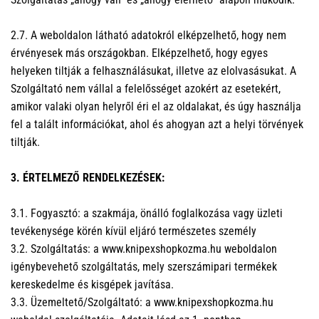
2.7. A weboldalon látható adatokról elképzelhető, hogy nem
érvényesek más országokban. Elképzelhető, hogy egyes
helyeken tiltják a felhasználásukat, illetve az elolvasásukat. A
Szolgáltató nem vállal a felelősséget azokért az esetekért,
amikor valaki olyan helyről éri el az oldalakat, és úgy használja
fel a talált információkat, ahol és ahogyan azt a helyi törvények
tiltják.
3. ÉRTELMEZŐ RENDELKEZÉSEK:
3.1. Fogyasztó: a szakmája, önálló foglalkozása vagy üzleti
tevékenysége körén kívül eljáró természetes személy
3.2. Szolgáltatás: a www.knipexshopkozma.hu weboldalon
igénybevehető szolgáltatás, mely szerszámipari termékek
kereskedelme és kisgépek javítása.
3.3. Üzemeltető/Szolgáltató: a www.knipexshopkozma.hu