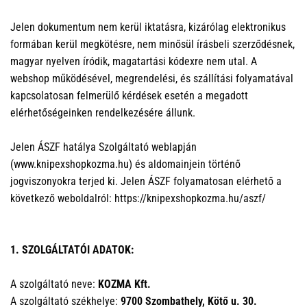
Jelen dokumentum nem kerül iktatásra, kizárólag elektronikus
formában kerül megkötésre, nem minősül írásbeli szerződésnek,
magyar nyelven íródik, magatartási kódexre nem utal. A
webshop működésével, megrendelési, és szállítási folyamatával
kapcsolatosan felmerülő kérdések esetén a megadott
elérhetőségeinken rendelkezésére állunk.
Jelen ÁSZF hatálya Szolgáltató weblapján
(www.knipexshopkozma.hu) és aldomainjein történő
jogviszonyokra terjed ki. Jelen ÁSZF folyamatosan elérhető a
következő weboldalról: https://knipexshopkozma.hu/aszf/
1. SZOLGÁLTATÓI ADATOK:
A szolgáltató neve:
KOZMA Kft.
A szolgáltató székhelye:
9700 Szombathely, Kötő u. 30.