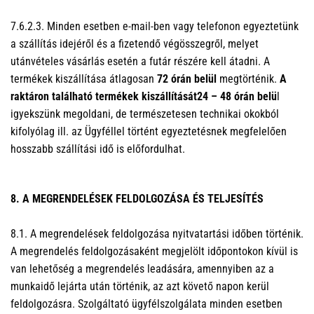
7.6.2.3. Minden esetben e-mail-ben vagy telefonon egyeztetünk
a szállítás idejéről és a fizetendő végösszegről, melyet
utánvételes vásárlás esetén a futár részére kell átadni. A
termékek kiszállítása átlagosan
72 órán belül
megtörténik.
A
raktáron található termékek kiszállítását
24 – 48 órán belü
l
igyekszünk megoldani, de természetesen technikai okokból
kifolyólag ill. az Ügyféllel történt egyeztetésnek megfelelően
hosszabb szállítási idő is előfordulhat.
8. A MEGRENDELÉSEK FELDOLGOZÁSA ÉS TELJESÍTÉS
8.1. A megrendelések feldolgozása nyitvatartási időben történik.
A megrendelés feldolgozásaként megjelölt időpontokon kívül is
van lehetőség a megrendelés leadására, amennyiben az a
munkaidő lejárta után történik, az azt követő napon kerül
feldolgozásra. Szolgáltató ügyfélszolgálata minden esetben