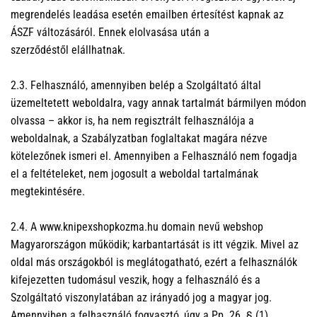
megrendelés leadása esetén emailben értesítést kapnak az
ÁSZF változásáról. Ennek elolvasása után a
szerződéstől elállhatnak.
2.3. Felhasználó, amennyiben belép a Szolgáltató által
üzemeltetett weboldalra, vagy annak tartalmát bármilyen módon
olvassa – akkor is, ha nem regisztrált felhasználója a
weboldalnak, a Szabályzatban foglaltakat magára nézve
kötelezőnek ismeri el. Amennyiben a Felhasználó nem fogadja
el a feltételeket, nem jogosult a weboldal tartalmának
megtekintésére.
2.4. A www.knipexshopkozma.hu domain nevű webshop
Magyarországon működik; karbantartását is itt végzik. Mivel az
oldal más országokból is meglátogatható, ezért a felhasználók
kifejezetten tudomásul veszik, hogy a felhasználó és a
Szolgáltató viszonylatában az irányadó jog a magyar jog.
Amennyiben a felhasználó fogyasztó, úgy a Pp. 26. § (1)