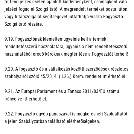
történő jelzés esetén ajánlott küldeményként, csomagként való
jelzést fogad el Szolgáltató. A megrendelt terméket postai úton,
vagy futárszolgálat segítségével juttathatja vissza Fogyasztó
Szolgáltató részére.
9.19. Fogyasztónak kiemelten ügyelnie kell a termék
rendeltetésszerű használatára, ugyanis a nem rendeltetésszerű
használatából eredő károknak megtérítése a Fogyasztót terheli!
9.20. A fogyasztó és a vállalkozás közötti szerződések részletes
szabályairól szóló 45/2014. (II.26.) Korm. rendelet itt érhető el.
9.21. Az Európai Parlament és a Tanács 2011/83/EU számú
irányelve itt érhető el.
9.22. Fogyasztó egyéb panaszával is megkeresheti Szolgáltatót
a jelen Szabályzatban található elérhetőségeken.