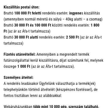
Kiszállítás postai úton:
Bruttó
100 000 Ft feletti
rendelés esetén:
ingyene
s kiszállítás
(amennyiben normál méretű és súlyú – 40kg alatti – a csomag)
Bruttó
30 000 Ft és 100 000 Ft
közötti rendelés esetén:
1 800
Ft
(az ár az Áfa-t tartalmazza)
Bruttó
30 000 Ft alatti
rendelés esetén:
2 500 Ft
(az ár az Áfa-t
tartalmazza)
Fizetés utánvétellel:
Amennyiben a megrendelt termék
futárszolgálattal kerül kiszállításra, díjat számítunk fel, melynek
összege
1 000 Ft
(az ár az Áfa-t tartalmazza).
Személyes átvétel:
A rendelés leadásakor Ügyfelünk választhatja a termék(ek)
telephelyünkön történő átvételét (készpénzes fizetéssel), de
fontos tisztában lenni az alábbiakkal:
Webáruházunkban
több mint 10 000 gép, szerszám található,