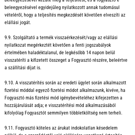
beleegyezésével egyidejűleg nyilatkozott annak tudomásul
vételéről, hogy a teljesítés megkezdését követően elveszíti az
elállási jogát.
9.9. Szolgáltató a termék visszaérkezését/vagy az elállási
nyilatkozat megérkeztét követően a fenti jogszabályok
értelmében haladéktalanul, de legkésőbb 14 napon belül
visszatéríti a kifizetett összeget a Fogyasztó részére, beleértve
a szállítási díjat is.
9.10. A visszatérítés során az eredeti ügylet során alkalmazott
fizetési móddal egyező fizetési módot alkalmazunk, kivéve, ha
Fogyasztó más fizetési mód igénybevételéhez kifejezetten a
hozzájárulását adja; e visszatérítési mód alkalmazásából
kifolyólag Fogyasztót semmilyen többletköltség nem terheli.
9.11. Fogyasztó köteles az árukat indokolatlan késedelem