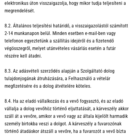
elektronikus úton visszaigazolja, hogy mikor tudja teljesíteni a
megrendelését.
8.2. Általános teljesítési határidő, a visszaigazolástól számított
2-14 munkanapon belül. Minden esetben e-mail-ben vagy
telefonon egyeztetünk a szállítás idejéről és a fizetendő
végösszegről, melyet utánvételes vásárlás esetén a futár
részére kell átadni.
8.3. Az adásvételi szerződés alapján a Szolgáltató dolog
tulajdonjogának átruházására, a Felhasználó a vételár
megfizetésére és a dolog átvételére köteles.
8.4. Ha az eladó vállalkozás és a vevő fogyasztó, és az eladó
vállalja a dolog vevőhöz történő eljuttatását, a kárveszély akkor
száll át a vevőre, amikor a vevő vagy az általa kijelölt harmadik
személy birtokba veszi a dolgot. A kárveszély a fuvarozónak
történő átadáskor átszáll a vevőre, ha a fuvarozót a vevő bízta