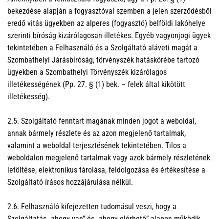
bekezdése alapján a fogyasztóval szemben a jelen szerződésből
eredő vitás ügyekben az alperes (fogyasztó) belföldi lakóhelye
szerinti bíróság kizárólagosan illetékes. Egyéb vagyonjogi ügyek
tekintetében a Felhasználó és a Szolgáltató aláveti magát a
Szombathelyi Járásbíróság, törvényszék hatáskörébe tartozó
ügyekben a Szombathelyi Törvényszék kizárólagos
illetékességének (Pp. 27. § (1) bek. – felek által kikötött
illetékesség).
2.5. Szolgáltató fenntart magának minden jogot a weboldal,
annak bármely részlete és az azon megjelenő tartalmak,
valamint a weboldal terjesztésének tekintetében. Tilos a
weboldalon megjelenő tartalmak vagy azok bármely részletének
letöltése, elektronikus tárolása, feldolgozása és értékesítése a
Szolgáltató írásos hozzájárulása nélkül.
2.6. Felhasználó kifejezetten tudomásul veszi, hogy a
Szolgáltatás „ahogy van” és „ahogy elérhető” alapon működik.