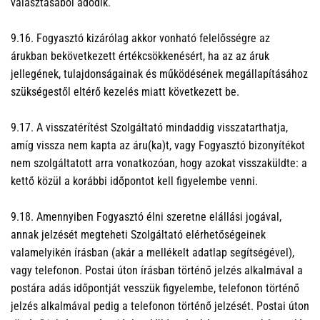
választásából adódik.
9.16. Fogyasztó kizárólag akkor vonható felelősségre az
árukban bekövetkezett értékcsökkenésért, ha az az áruk
jellegének, tulajdonságainak és működésének megállapításához
szükségestől eltérő kezelés miatt következett be.
9.17. A visszatérítést Szolgáltató mindaddig visszatarthatja,
amíg vissza nem kapta az áru(ka)t, vagy Fogyasztó bizonyítékot
nem szolgáltatott arra vonatkozóan, hogy azokat visszaküldte: a
kettő közül a korábbi időpontot kell figyelembe venni.
9.18. Amennyiben Fogyasztó élni szeretne elállási jogával,
annak jelzését megteheti Szolgáltató elérhetőségeinek
valamelyikén írásban (akár a mellékelt adatlap segítségével),
vagy telefonon. Postai úton írásban történő jelzés alkalmával a
postára adás időpontját vesszük figyelembe, telefonon történő
jelzés alkalmával pedig a telefonon történő jelzését. Postai úton