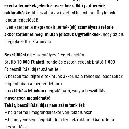
ezért a termékek jelentős része
beszállító partnereink
raktáraiból
kerül leszállításra üzletünkbe, miután Ügyfelünk
leadta rendelését!
Ilyen esetben a megrendelt termék(ek)
személyes átvétele
akkor történhet meg, miután jeleztük Ügyfelünknek
, hogy az áru
megérkezett raktárunkba
Beszállítási díj –
személyes átvétel esetén:
Bruttó
10 000 Ft alatti
rendelés esetén cégünk bruttó
1 000
Ft
beszállítási díjat számít fel.
A beszállítási díjtól eltekintünk akkor, ha a rendelés leadásának
időpontjában a megrendelt áru
a
raktárkészletünkön
megtalálható, vagy a
beszállítás
ingyenesen megoldható
!
Tehát, beszállítási díjat nem számítunk fel
:
– ha a termék megrendeléskor van raktárunkon
– ha ingyenesen megoldható a termék raktárunkba történő
beszállítása