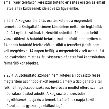
email vagy telefaxon keresztül történő értesítés esetén az email
illetve a fax küldésének idejét veszi figyelembe.
9.25.3. A Fogyasztó elállás esetén köteles a megrendelt
terméket a Szolgáltató címére késedelem nélkül, de legkésőbb
elállási nyilatkozatának közlésétől számított 14 napon belül
visszaküldeni. A határidő betartottnak minősül, amennyiben a
14 napos határidő letelte előtt elküldi a terméket (tehát nem
kell megérkezni 14 napon belül). A megrendelő viseli az elállási
jog gyakorlása miatt az áru visszaszolgáltatásával kapcsolatban
felmerülő költségeket.
9.25.4. A Szolgáltató azonban nem köteles a Fogyasztó része
megtéríteni azon többletköltségeket, amely a Szolgáltató által
felkínált legolcsóbb szokásos fuvarozási módtól eltérő szállítási
mód választásából adódik. A Fogyasztó a szerződés
megkötésének napja és a termék átvételének napja közötti
időszakban is gyakorolja elállási jogát.