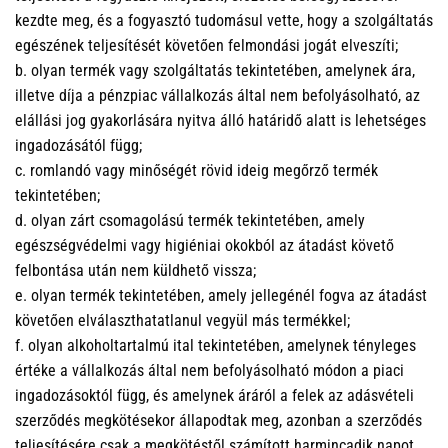
kezdte meg, és a fogyasztó tudomásul vette, hogy a szolgáltatás
egészének teljesítését követően felmondási jogát elveszíti;
b. olyan termék vagy szolgáltatás tekintetében, amelynek ára,
illetve díja a pénzpiac vállalkozás által nem befolyásolható, az
elállási jog gyakorlására nyitva álló határidő alatt is lehetséges
ingadozásától függ;
c. romlandó vagy minőségét rövid ideig megőrző termék
tekintetében;
d. olyan zárt csomagolású termék tekintetében, amely
egészségvédelmi vagy higiéniai okokból az átadást követő
felbontása után nem küldhető vissza;
e. olyan termék tekintetében, amely jellegénél fogva az átadást
követően elválaszthatatlanul vegyül más termékkel;
f. olyan alkoholtartalmú ital tekintetében, amelynek tényleges
értéke a vállalkozás által nem befolyásolható módon a piaci
ingadozásoktól függ, és amelynek áráról a felek az adásvételi
szerződés megkötésekor állapodtak meg, azonban a szerződés
teljesítésére csak a megkötéstől számított harmincadik napot