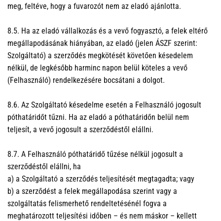
meg, feltéve, hogy a fuvarozót nem az eladó ajánlotta.
8.5. Ha az eladó vállalkozás és a vevő fogyasztó, a felek eltérő
megállapodásának hiányában, az eladó (jelen ÁSZF szerint:
Szolgáltató) a szerződés megkötését követően késedelem
nélkül, de legkésőbb harminc napon belül köteles a vevő
(Felhasználó) rendelkezésére bocsátani a dolgot.
8.6. Az Szolgáltató késedelme esetén a Felhasználó jogosult
póthatáridőt tűzni. Ha az eladó a póthatáridőn belül nem
teljesít, a vevő jogosult a szerződéstől elállni.
8.7. A Felhasználó póthatáridő tűzése nélkül jogosult a
szerződéstől elállni, ha
a) a Szolgáltató a szerződés teljesítését megtagadta; vagy
b) a szerződést a felek megállapodása szerint vagy a
szolgáltatás felismerhető rendeltetésénél fogva a
meghatározott teljesítési időben – és nem máskor – kellett