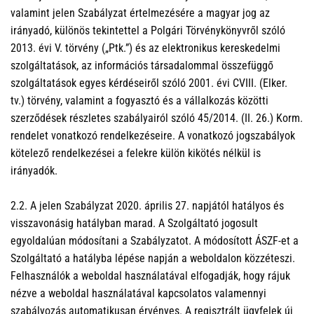
valamint jelen Szabályzat értelmezésére a magyar jog az
irányadó, különös tekintettel a Polgári Törvénykönyvről szóló
2013. évi V. törvény („Ptk.”) és az elektronikus kereskedelmi
szolgáltatások, az információs társadalommal összefüggő
szolgáltatások egyes kérdéseiről szóló 2001. évi CVIII. (Elker.
tv.) törvény, valamint a fogyasztó és a vállalkozás közötti
szerződések részletes szabályairól szóló 45/2014. (II. 26.) Korm.
rendelet vonatkozó rendelkezéseire. A vonatkozó jogszabályok
kötelező rendelkezései a felekre külön kikötés nélkül is
irányadók.
2.2. A jelen Szabályzat 2020. április 27. napjától hatályos és
visszavonásig hatályban marad. A Szolgáltató jogosult
egyoldalúan módosítani a Szabályzatot. A módosított ÁSZF-et a
Szolgáltató a hatályba lépése napján a weboldalon közzéteszi.
Felhasználók a weboldal használatával elfogadják, hogy rájuk
nézve a weboldal használatával kapcsolatos valamennyi
szabályozás automatikusan érvényes. A regisztrált ügyfelek új