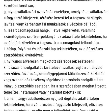
követően kerül sor;
g. olyan vállalkozási szerződés esetében, amelynél a vállalkozás
a fogyasztó kifejezett kérésére keresi fel a fogyasztót sürgős
javítási vagy karbantartási munkálatok elvégzése céljából;
h. lezárt csomagolású hang-, illetve képfelvétel, valamint
számítógépes szoftver példányának adásvétele tekintetében, ha
az átadást követően a fogyasztó a csomagolást felbontotta;
i. hírlap, folyóirat és időszaki lap tekintetében, az előfizetéses
szerződések kivételével;
j. nyilvános árverésen megkötött szerződések esetében;
k. lakáscélú szolgáltatás kivételével szállásnyújtásra irányuló
szerződés, fuvarozás, személygépjármű-kölcsönzés, étkeztetés
vagy szabadidős tevékenységekhez kapcsolódó szolgáltatásra
irányuló szerződés esetében, ha a szerződésben meghatározott
teljesítési határnapot vagy határidőt kötöttek ki;
l. a nem tárgyi adathordozón nyújtott digitális adattartalom
tekintetében, ha a vállalkozás a fogyasztó kifejezett, előzetes
beleegyezésével kezdte meg a teljesítést, és a fogyasztó e