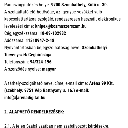
Panaszügyintézés helye:
9700 Szombathely, Kötő u. 30.
A szolgáltató elérhetősége, az igénybe vevőkkel való
kapcsolattartásra szolgáló, rendszeresen használt elektronikus
levelezési címe:
knipex@kozmaszerszam.hu
Cégjegyzékszáma:
18-09-102982
Adószáma:
11318947-2-18
Nyilvántartásban bejegyző hatóság neve:
Szombathelyi
Törvényszék Cégbírósága
Telefonszám:
94/324-196
A szerződés nyelve:
magyar
A tárhely-szolgáltató neve, címe, e-mail címe:
Aréna 99 Kft.
(székhely: 9751 Vép Batthyany u. 16.) e-mail:
info[@]arenadigital.hu
2. ALAPVETŐ RENDELKEZÉSEK:
2.1. A jelen Szabályzatban nem szabályozott kérdésekre,