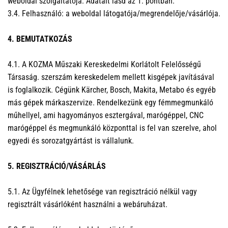
weboldal szolgáltatója. Adatait lásd az 1. pontban.
3.4. Felhasználó: a weboldal látogatója/megrendelője/vásárlója.
4. BEMUTATKOZÁS
4.1. A KOZMA Műszaki Kereskedelmi Korlátolt Felelősségű
Társaság. szerszám kereskedelem mellett kisgépek javításával
is foglalkozik. Cégünk Kärcher, Bosch, Makita, Metabo és egyéb
más gépek márkaszervize. Rendelkezünk egy fémmegmunkáló
műhellyel, ami hagyományos esztergával, marógéppel, CNC
marógéppel és megmunkáló központtal is fel van szerelve, ahol
egyedi és sorozatgyártást is vállalunk.
5. REGISZTRÁCIÓ/VÁSÁRLÁS
5.1. Az Ügyfélnek lehetősége van regisztráció nélkül vagy
regisztrált vásárlóként használni a webáruházat.