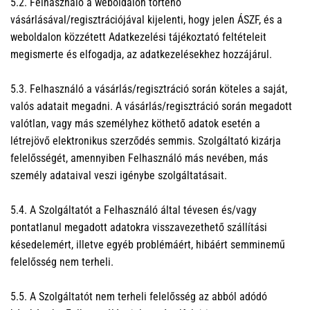
5.2. Felhasználó a weboldalon történő
vásárlásával/regisztrációjával kijelenti, hogy jelen ÁSZF, és a
weboldalon közzétett Adatkezelési tájékoztató feltételeit
megismerte és elfogadja, az adatkezelésekhez hozzájárul.
5.3. Felhasználó a vásárlás/regisztráció során köteles a saját,
valós adatait megadni. A vásárlás/regisztráció során megadott
valótlan, vagy más személyhez köthető adatok esetén a
létrejövő elektronikus szerződés semmis. Szolgáltató kizárja
felelősségét, amennyiben Felhasználó más nevében, más
személy adataival veszi igénybe szolgáltatásait.
5.4. A Szolgáltatót a Felhasználó által tévesen és/vagy
pontatlanul megadott adatokra visszavezethető szállítási
késedelemért, illetve egyéb problémáért, hibáért semminemű
felelősség nem terheli.
5.5. A Szolgáltatót nem terheli felelősség az abból adódó