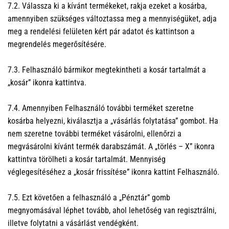
7.2. Válassza ki a kívánt termékeket, rakja ezeket a kosárba,
amennyiben szükséges változtassa meg a mennyiségüket, adja
meg a rendelési felületen kért pár adatot és kattintson a
megrendelés megerősítésére.
7.3. Felhasználó bármikor megtekintheti a kosár tartalmát a
„kosár” ikonra kattintva.
7.4. Amennyiben Felhasználó további terméket szeretne
kosárba helyezni, kiválasztja a „vásárlás folytatása” gombot. Ha
nem szeretne további terméket vásárolni, ellenőrzi a
megvásárolni kívánt termék darabszámát. A „törlés – X” ikonra
kattintva törölheti a kosár tartalmát. Mennyiség
véglegesítéséhez a „kosár frissítése” ikonra kattint Felhasználó.
7.5. Ezt követően a felhasználó a „Pénztár” gomb
megnyomásával léphet tovább, ahol lehetőség van regisztrálni,
illetve folytatni a vásárlást vendégként.