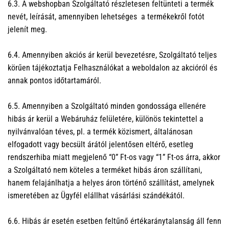
6.3. A webshopban Szolgáltató részletesen feltünteti a termék
nevét, leírását, amennyiben lehetséges a termékekről fotót
jelenít meg.
6.4. Amennyiben akciós ár kerül bevezetésre, Szolgáltató teljes
körűen tájékoztatja Felhasználókat a weboldalon az akcióról és
annak pontos időtartamáról.
6.5. Amennyiben a Szolgáltató minden gondossága ellenére
hibás ár kerül a Webáruház felületére, különös tekintettel a
nyilvánvalóan téves, pl. a termék közismert, általánosan
elfogadott vagy becsült árától jelentősen eltérő, esetleg
rendszerhiba miatt megjelenő “0” Ft-os vagy “1” Ft-os árra, akkor
a Szolgáltató nem köteles a terméket hibás áron szállítani,
hanem felajánlhatja a helyes áron történő szállítást, amelynek
ismeretében az Ügyfél elállhat vásárlási szándékától.
6.6. Hibás ár esetén esetben feltűnő értékaránytalanság áll fenn