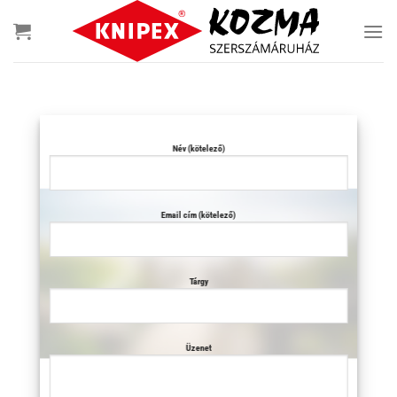
Skip
to
content
Név (kötelező)
Email cím (kötelező)
Tárgy
Üzenet