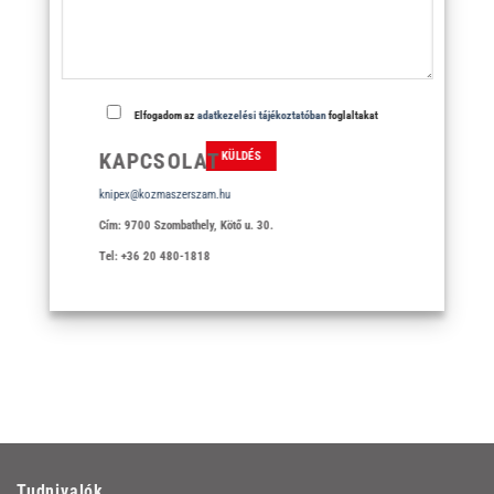
Elfogadom az
adatkezelési tájékoztatóban
foglaltakat
KAPCSOLAT
knipex@kozmaszerszam.hu
Cím: 9700 Szombathely, Kötő u. 30.
Tel: +36 20 480-1818
Tudnivalók