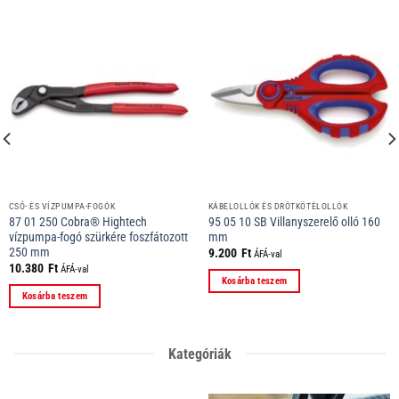
CSŐ- ÉS VÍZPUMPA-FOGÓK
KÁBELOLLÓK ÉS DRÓTKÖTÉLOLLÓK
87 01 250 Cobra® Hightech
95 05 10 SB Villanyszerelő olló 160
vízpumpa-fogó szürkére foszfátozott
mm
250 mm
9.200
Ft
ÁFÁ-val
10.380
Ft
ÁFÁ-val
Kosárba teszem
Kosárba teszem
Kategóriák