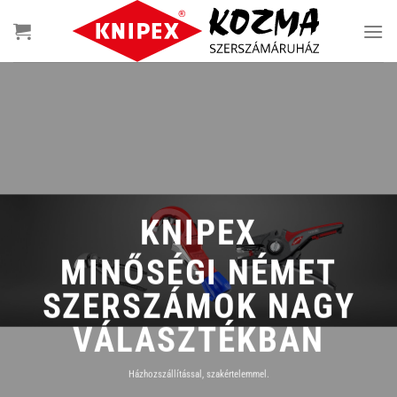
Skip
to
content
KNIPEX
MINŐSÉGI NÉMET
SZERSZÁMOK NAGY
VÁLASZTÉKBAN
Házhozszállítással, szakértelemmel.