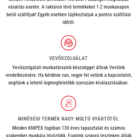
vásárlás esetén. A raktáron lévő termékeket 1-2 munkanapon
belül szállítjuk! Egyéb esetben tájékoztatjuk a pontos szállítási
időről.
VEVŐSZOLGÁLAT
Vevőszolgálati munkatársaink készséggel állnak Vevőink
rendelkezésére. Ha kérdése van, vegye fel velünk a kapcsolatot,
segítünk a lehető legmegfelelőbb szerszám kiválasztásában.
MINŐSÉGI TERMÉK NAGY MÚLTÚ GYÁRTÓTÓL
Minden KNIPEX fogóban 130 éves tapasztalat és számos
szakember munkája ötvöződik. Fogóink szigorú teszteken állják