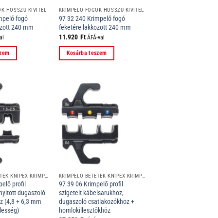
K HOSSZÚ KIVITEL
KRIMPELŐ FOGÓK HOSSZÚ KIVITEL
mpelő fogó
97 32 240 Krimpelő fogó
ozott 240 mm
feketére lakkozott 240 mm
11.920
Ft
al
ÁFÁ-val
szem
Kosárba teszem
KRIMPELŐ BETÉTEK KNIPEX KRIMPELŐ RENDSZER FOGÓIHOZ
KRIMPELŐ BETÉTEK KNIPEX KRIMPELŐ RENDSZER FOGÓIHOZ
elő profil
97 39 06 Krimpelő profil
 nyitott dugaszoló
szigetelt kábelsarukhoz,
z (4,8 + 6,3 mm
dugaszoló csatlakozókhoz +
lesség)
homlokillesztőkhöz