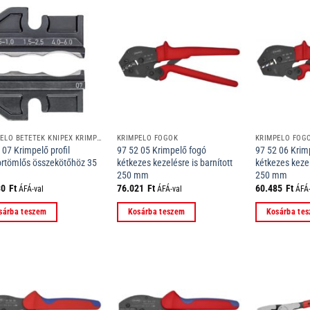
KRIMPELŐ BETÉTEK KNIPEX KRIMPELŐ RENDSZER FOGÓIHOZ
KRIMPELŐ FOGÓK
KRIMPELŐ FOG
 07 Krimpelő profil
97 52 05 Krimpelő fogó
97 52 06 Krim
rtömlős összekötőhöz 35
kétkezes kezelésre is barnított
kétkezes kezel
250 mm
250 mm
30
Ft
76.021
Ft
60.485
Ft
ÁFÁ-val
ÁFÁ-val
ÁFÁ-
sárba teszem
Kosárba teszem
Kosárba te