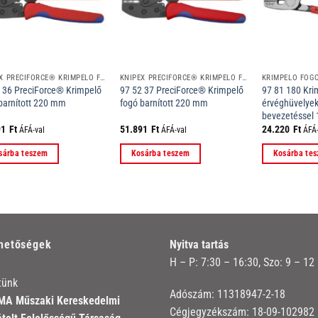
KNIPEX PRECIFORCE® KRIMPELŐ FOGÓK
KNIPEX PRECIFORCE® KRIMPELŐ FOGÓK
 36 PreciForce® Krimpelő
97 52 37 PreciForce® Krimpelő
97 81 180 Kri
barnított 220 mm
fogó barnított 220 mm
érvéghüvelyek
bevezetéssel
91
Ft
51.891
Ft
24.220
Ft
ÁFÁ-val
ÁFÁ-val
ÁFÁ-
sárba teszem
Kosárba teszem
Kosárba te
rhetőségek
Nyitva tartás
H – P: 7:30 – 16:30, Szo: 9 – 12
tünk
Adószám: 11318947-2-18
A Műszaki Kereskedelmi
Cégjegyzékszám: 18-09-102982