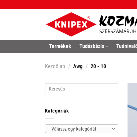
Skip
to
content
Termékek
Tudásbázis
Tudnival
Kezdőlap
/
Awg
/
20 - 10
Keresés
Kategóriák
Válassz egy kategóriát