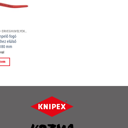
KRIMPELŐ FOGÓ ÉRVÉGHÜVELYEKHEZ ELÜLSŐ BEVEZETÉSSEL
mpelő fogó
hez elülső
 180 mm
val
szem