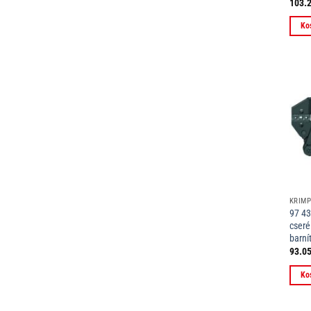
103.
Ko
KRIM
97 43
cseré
barní
93.0
Ko