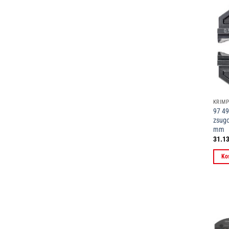
97 49
zsugo
mm
31.1
Ko