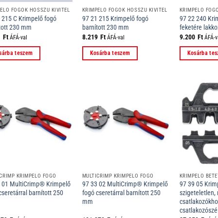
ELŐ FOGÓK HOSSZÚ KIVITEL
KRIMPELŐ FOGÓK HOSSZÚ KIVITEL
KRIMPELŐ FOGÓ
 215 C Krimpelő fogó
97 21 215 Krimpelő fogó
97 22 240 Kri
tott 230 mm
barnított 230 mm
feketére lakk
1
Ft
8.219
Ft
9.200
Ft
ÁFÁ-val
ÁFÁ-val
ÁFÁ-v
sárba teszem
Kosárba teszem
Kosárba te
CRIMP KRIMPELŐ FOGÓ
MULTICRIMP KRIMPELŐ FOGÓ
 01 MultiCrimp® Krimpelő
97 33 02 MultiCrimp® Krimpelő
97 39 05 Krimp
cseretárral barnított 250
fogó cseretárral barnított 250
szigeteletlen,
mm
csatlakozókho
csatlakozószé