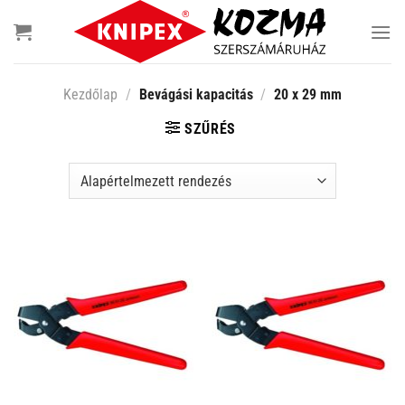
Skip
to
content
Kezdőlap
/
Bevágási kapacitás
/
20 x 29 mm
SZŰRÉS