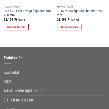
KIVÁGÓ FOGÓK
KIVÁGÓ FOGÓK
90 61 20 EAN Kivágó fogó barnított
90 61 20 Kivágó fogó barnított 250
250 mm
mm
28.199
Ft
28.199
Ft
ÁFÁ-val
ÁFÁ-val
Kosárba teszem
Kosárba teszem
Tudnivalók
Kapcsolat
ÁSZF
Adatkezelési tájékoztató
Elállási nyilatkozat