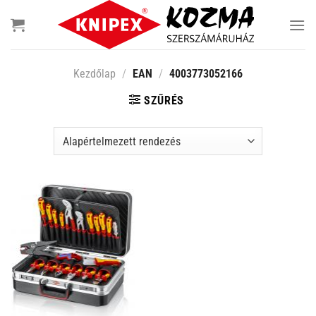
Skip
to
content
Kezdőlap
/
EAN
/
4003773052166
SZŰRÉS