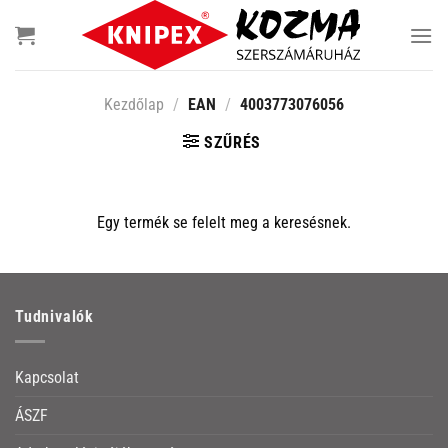
Skip
to
content
Kezdőlap
/
EAN
/
4003773076056
SZŰRÉS
Egy termék se felelt meg a keresésnek.
Tudnivalók
Kapcsolat
ÁSZF