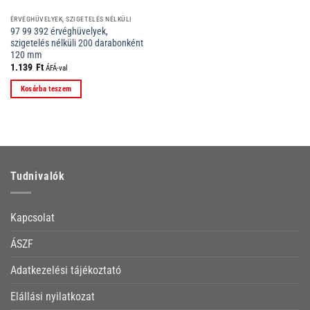
ÉRVÉGHÜVELYEK, SZIGETELÉS NÉLKÜLI
97 99 392 érvéghüvelyek,
szigetelés nélküli 200 darabonként
120 mm
1.139
Ft
ÁFÁ-val
Kosárba teszem
Tudnivalók
Kapcsolat
ÁSZF
Adatkezelési tájékoztató
Elállási nyilatkozat