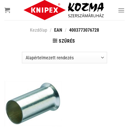
Skip
to
content
Kezdőlap
/
EAN
/
4003773076728
SZŰRÉS