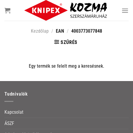
Skip
to
content
Kezdőlap
/
EAN
/
4003773077848
SZŰRÉS
Egy termék se felelt meg a keresésnek.
Tudnivalók
Kapcsolat
ÁSZF