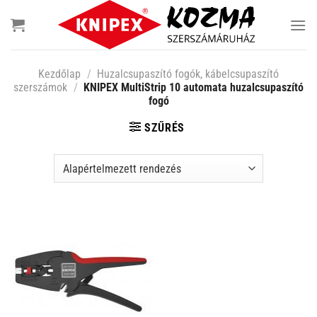
Skip
to
content
Kezdőlap
/
Huzalcsupaszító fogók, kábelcsupaszító
szerszámok
/
KNIPEX MultiStrip 10 automata huzalcsupaszító
fogó
SZŰRÉS