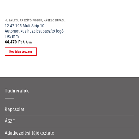
HUZALCSUPASZÍTÓ FOGÓK, KÁBELCSUPASZÍTÓ SZERSZÁMOK
12 42 195 MultiStrip 10
Automatikus huzalcsupaszító fogó
195 mm
44.470
Ft
ÁFÁ-val
Kosárba teszem
Tudnivalók
Kapcsolat
ÁSZF
Adatkezelési tájékoztató