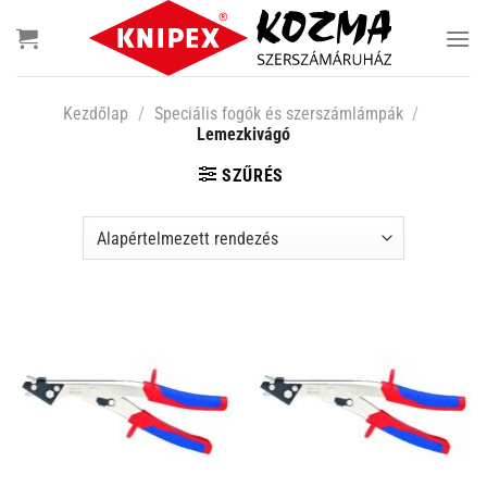
Skip
to
content
Kezdőlap
/
Speciális fogók és szerszámlámpák
/
Lemezkivágó
SZŰRÉS