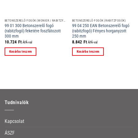
BETONSZERELŐ FOGÓK (MONIER / RABITZFOGÓK)
BETONSZERELŐ FOGÓK (RABITZFOGÓK)
99 01 300 Betonszerelő fogó
99 04 250 EAN Betonszerelő fogó
(rabitzfogó) feketére foszfátozott
(rabitzfogó) Fényes horganyzott
300 mm
250 mm
10.724
Ft
8.842
Ft
ÁFÁ-val
ÁFÁ-val
Kosárba teszem
Kosárba teszem
Tudnivalók
Kapcsolat
ÁSZF