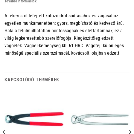
További információk
A tekercsről lefejtett kötöző drót sodrásához és vágásához
egyetlen munkamenetben: gyors, megbízható és kedvező árú.
Hála a felülmúlhatatlan pontosságnak és élettartamnak, ez a
világ legkeresettebb szerelőfogója. Kiegészítőleg edzett
vágóélek. Vágóél-keménység kb. 61 HRC. Vágófej: különleges
minőségű speciális szerszámacél, kovácsolt, olajban edzett
KAPCSOLÓDÓ TERMÉKEK