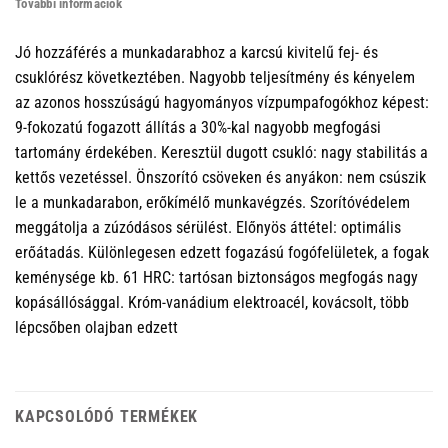
További információk
Jó hozzáférés a munkadarabhoz a karcsú kivitelű fej- és
csuklórész következtében. Nagyobb teljesítmény és kényelem
az azonos hosszúságú hagyományos vízpumpafogókhoz képest:
9-fokozatú fogazott állítás a 30%-kal nagyobb megfogási
tartomány érdekében. Keresztül dugott csukló: nagy stabilitás a
kettős vezetéssel. Önszorító csöveken és anyákon: nem csúszik
le a munkadarabon, erőkímélő munkavégzés. Szorítóvédelem
meggátolja a zúzódásos sérülést. Előnyös áttétel: optimális
erőátadás. Különlegesen edzett fogazású fogófelületek, a fogak
keménysége kb. 61 HRC: tartósan biztonságos megfogás nagy
kopásállósággal. Króm-vanádium elektroacél, kovácsolt, több
lépcsőben olajban edzett
KAPCSOLÓDÓ TERMÉKEK