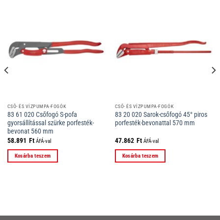
CSŐ- ÉS VÍZPUMPA-FOGÓK
CSŐ- ÉS VÍZPUMPA-FOGÓK
83 61 020 Csőfogó S-pofa
83 20 020 Sarok-csőfogó 45° piros
gyorsállítással szürke porfesték-
porfesték-bevonattal 570 mm
bevonat 560 mm
58.891
Ft
47.862
Ft
ÁFÁ-val
ÁFÁ-val
Kosárba teszem
Kosárba teszem