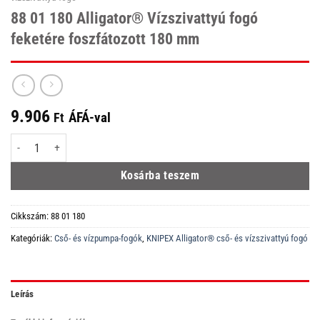
88 01 180 Alligator® Vízszivattyú fogó
feketére foszfátozott 180 mm
9.906
ÁFÁ-val
Ft
88 01 180 Alligator® Vízszivattyú fogó feketére foszfátozott 180 mm menny
Kosárba teszem
Cikkszám:
88 01 180
Kategóriák:
Cső- és vízpumpa-fogók
,
KNIPEX Alligator® cső- és vízszivattyú fogó
Leírás