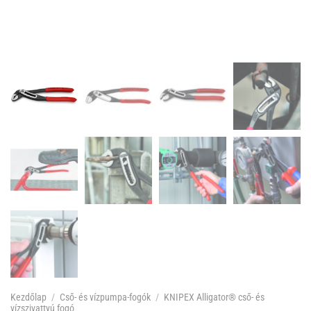
Kezdőlap
/
Cső- és vízpumpa-fogók
/
KNIPEX Alligator® cső- és
vízszivattyú fogó