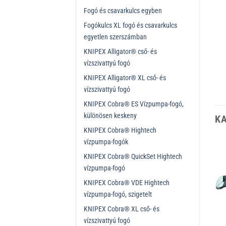
Fogó és csavarkulcs egyben
Fogókulcs XL fogó és csavarkulcs
egyetlen szerszámban
KNIPEX Alligator® cső- és
vízszivattyú fogó
KNIPEX Alligator® XL cső- és
vízszivattyú fogó
KNIPEX Cobra® ES Vízpumpa-fogó,
különösen keskeny
K
KNIPEX Cobra® Hightech
vízpumpa-fogók
KNIPEX Cobra® QuickSet Hightech
vízpumpa-fogó
KNIPEX Cobra® VDE Hightech
vízpumpa-fogó, szigetelt
KNIPEX Cobra® XL cső- és
vízszivattyú fogó