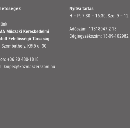
rhetőségek
Nyitva tartás
H – P: 7:30 – 16:30, Szo: 9 – 12
tünk
Adószám: 11318947-2-18
A Műszaki Kereskedelmi
Cégjegyzékszám: 18-09-102982
átolt Felelősségű Társaság
 Szombathely, Kötő u. 30.
fon:
+36 20 480-1818
l:
knipex@kozmaszerszam.hu