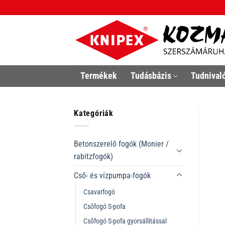
Skip
to
content
Termékek
Tudásbázis
Tudnival
Kategóriák
Betonszerelő fogók (Monier /
rabitzfogók)
Cső- és vízpumpa-fogók
Csavarfogó
Csőfogó S-pofa
Csőfogó S-pofa gyorsállítással