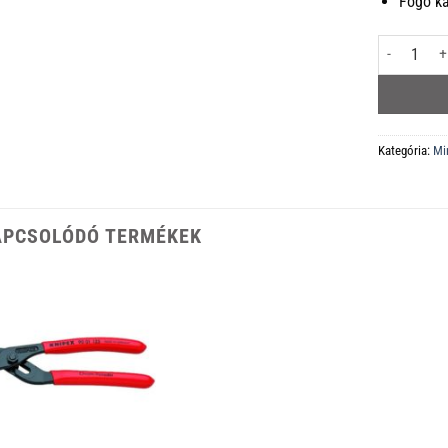
Fogó k
87 00 100 K
Kategória:
Mi
APCSOLÓDÓ TERMÉKEK