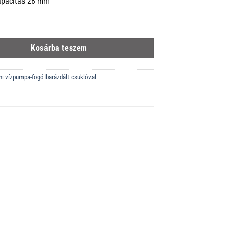
apacitás 28 mm
nipex Cobra® XS mennyiség
Kosárba teszem
ni vízpumpa-fogó barázdált csuklóval