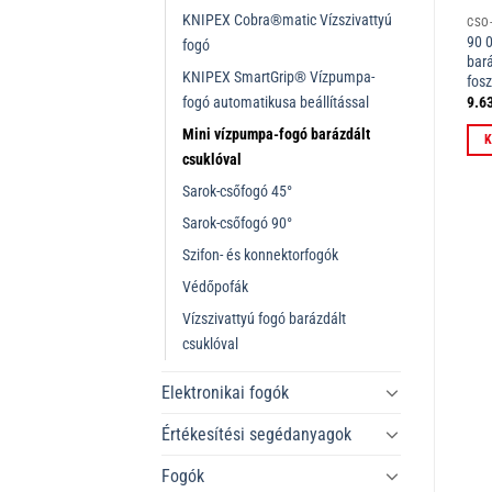
KNIPEX Cobra®matic Vízszivattyú
CSŐ
90 
fogó
bará
KNIPEX SmartGrip® Vízpumpa-
fos
fogó automatikusa beállítással
9.6
Mini vízpumpa-fogó barázdált
K
csuklóval
Sarok-csőfogó 45°
Sarok-csőfogó 90°
Szifon- és konnektorfogók
Védőpofák
Vízszivattyú fogó barázdált
csuklóval
Elektronikai fogók
Értékesítési segédanyagok
Fogók