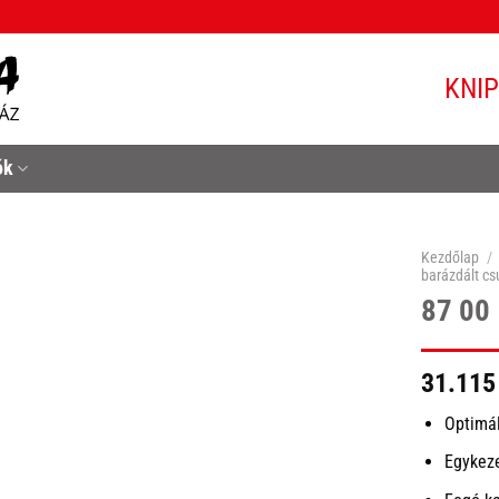
KNI
ók
Kezdőlap
/
barázdált cs
87 00
31.115
Optimál
Egykeze