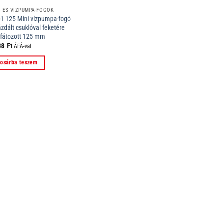
- ÉS VÍZPUMPA-FOGÓK
01 125 Mini vízpumpa-fogó
zdált csuklóval feketére
zfátozott 125 mm
38
Ft
ÁFÁ-val
osárba teszem