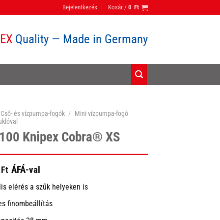
Bejelentkezés
Kosár /
0
Ft
PEX
Quality — Made in Germany
Cső- és vízpumpa-fogók
/
Mini vízpumpa-fogó
uklóval
 100 Knipex Cobra® XS
ÁFÁ-val
Ft
is elérés a szűk helyeken is
s finombeállítás