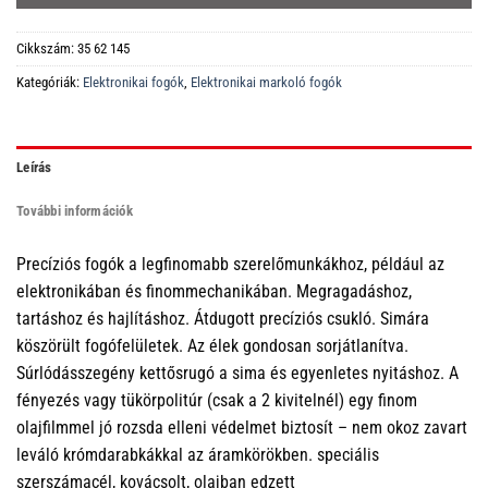
Cikkszám:
35 62 145
Kategóriák:
Elektronikai fogók
,
Elektronikai markoló fogók
Leírás
További információk
Precíziós fogók a legfinomabb szerelőmunkákhoz, például az
elektronikában és finommechanikában. Megragadáshoz,
tartáshoz és hajlításhoz. Átdugott precíziós csukló. Simára
köszörült fogófelületek. Az élek gondosan sorjátlanítva.
Súrlódásszegény kettősrugó a sima és egyenletes nyitáshoz. A
fényezés vagy tükörpolitúr (csak a 2 kivitelnél) egy finom
olajfilmmel jó rozsda elleni védelmet biztosít – nem okoz zavart
leváló krómdarabkákkal az áramkörökben. speciális
szerszámacél, kovácsolt, olajban edzett