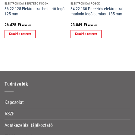
ELEKTRONIKAI BEÜLTETŐ FOGÓK
ELEKTRONIKAI FOGÓK
36 22 125 Elektronikai beültető fogó
34 22 130 Precíziós-elektronikai
125 mm
markoló fogó barnított 135 mm
26.425
Ft
23.849
Ft
ÁFÁ-val
ÁFÁ-val
Kosárba teszem
Kosárba teszem
Tudnivalók
Kapcsolat
ÁSZF
Adatkezelési tájékoztató