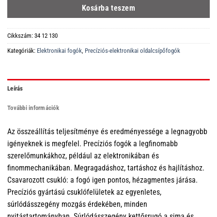
Kosárba teszem
Cikkszám:
34 12 130
Kategóriák:
Elektronikai fogók
,
Precíziós-elektronikai oldalcsípőfogók
Leírás
További információk
Az összeállítás teljesítménye és eredményessége a legnagyobb
igényeknek is megfelel. Precíziós fogók a legfinomabb
szerelőmunkákhoz, például az elektronikában és
finommechanikában. Megragadáshoz, tartáshoz és hajlításhoz.
Csavarozott csukló: a fogó igen pontos, hézagmentes járása.
Precíziós gyártású csuklófelületek az egyenletes,
súrlódásszegény mozgás érdekében, minden
nyitástartományban. Súrlódásszegény kettősrugó a sima és