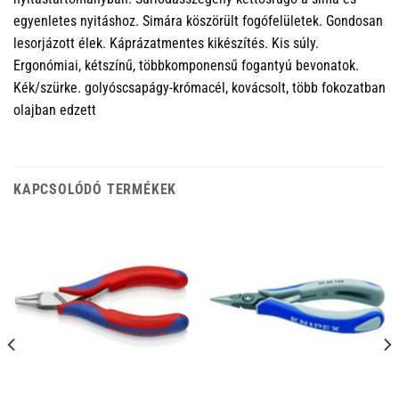
egyenletes nyitáshoz. Simára köszörült fogófelületek. Gondosan
lesorjázott élek. Káprázatmentes kikészítés. Kis súly.
Ergonómiai, kétszínű, többkomponensű fogantyú bevonatok.
Kék/szürke. golyóscsapágy-krómacél, kovácsolt, több fokozatban
olajban edzett
KAPCSOLÓDÓ TERMÉKEK