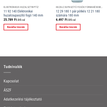
ELEKTRONIKUS HUZALSZTRIPTÍZ
HUZALCSUPASZÍTÓ FOGÓK FORMAKÉSEKKEL
11 92 140 Elektronikai
12 29 180 1 pár pótkés 12 21 180
huzalcsupaszító fogó 140 mm
számára 180 mm
25.789
Ft
6.497
Ft
ÁFÁ-val
ÁFÁ-val
Kosárba teszem
Kosárba teszem
Tudnivalók
Kapcsolat
ÁSZF
Adatkezelési tájékoztató