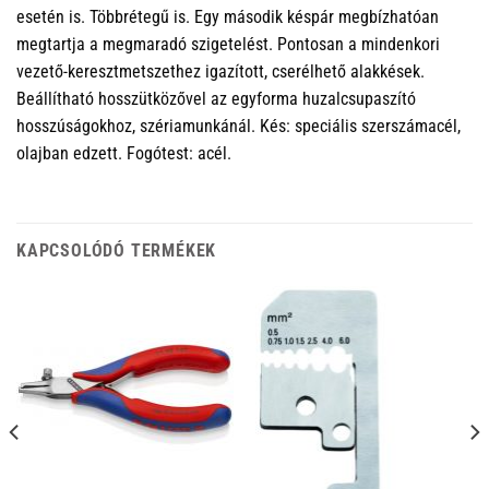
esetén is. Többrétegű is. Egy második késpár megbízhatóan
megtartja a megmaradó szigetelést. Pontosan a mindenkori
vezető-keresztmetszethez igazított, cserélhető alakkések.
Beállítható hosszütközővel az egyforma huzalcsupaszító
hosszúságokhoz, szériamunkánál. Kés: speciális szerszámacél,
olajban edzett. Fogótest: acél.
KAPCSOLÓDÓ TERMÉKEK