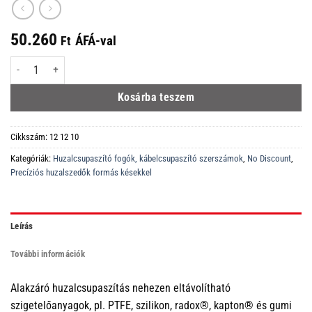
50.260
ÁFÁ-val
Ft
12 12 10 Precíziós huzalcsupaszító fogó alakkésekkel barnított 195 mm me
Kosárba teszem
Cikkszám:
12 12 10
Kategóriák:
Huzalcsupaszító fogók, kábelcsupaszító szerszámok
,
No Discount
,
Precíziós huzalszedők formás késekkel
Leírás
További információk
Alakzáró huzalcsupaszítás nehezen eltávolítható
szigetelőanyagok, pl. PTFE, szilikon, radox®, kapton® és gumi