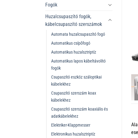
Fogók
Huzalcsupaszító fogók,
kábelcsupaszító szerszámok
Automata huzalcsupaszító fogó
Automatikus csípőfogó
Automatikus huzalsztriptíz
Automatikus lapos kábeltávolító
fogók
Csupaszító eszköz száloptikai
kábelekhez
Csupaszító szerszám koax
kábelekhez
Csupaszító szerszám koaxiális és
adatkábelekhez
Ala
Elektriker-Klappmesser
ese
Elektronikus huzalsztriptíz