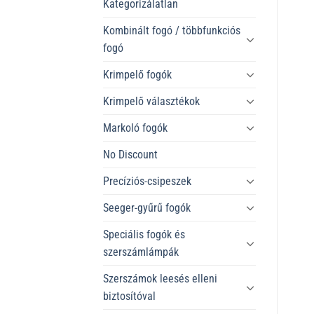
Kategorizálatlan
Kombinált fogó / többfunkciós
fogó
Krimpelő fogók
Krimpelő választékok
Markoló fogók
No Discount
Precíziós-csipeszek
Seeger-gyűrű fogók
Speciális fogók és
szerszámlámpák
Szerszámok leesés elleni
biztosítóval