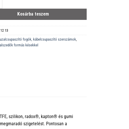
ecíziós huzalcsupaszító fogó alakkésekkel barnított 195 mm mennyiség
Kosárba teszem
 12 13
uzalcsupaszító fogók, kábelcsupaszító szerszámok
,
zalszedők formás késekkel
PTFE, szilikon, radox®, kapton® és gumi
a megmaradó szigetelést. Pontosan a