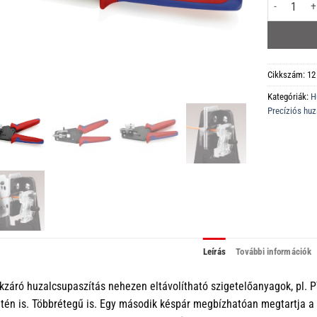
12 12 13 Pr
Cikkszám:
12
Kategóriák:
H
Precíziós hu
Leírás
További információk
kzáró huzalcsupaszítás nehezen eltávolítható szigetelőanyagok, pl. 
tén is. Többrétegű is. Egy második késpár megbízhatóan megtartja 