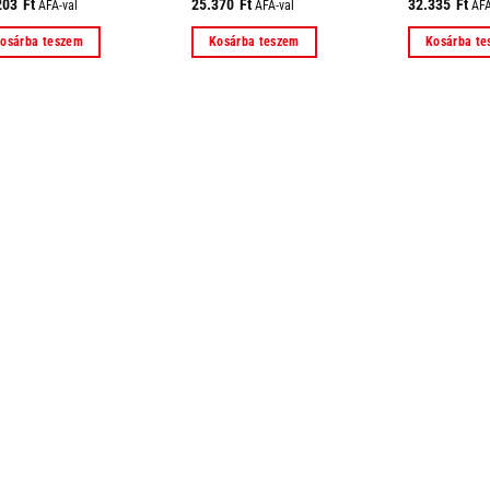
203
Ft
25.370
Ft
32.335
Ft
ÁFÁ-val
ÁFÁ-val
ÁFÁ
osárba teszem
Kosárba teszem
Kosárba t