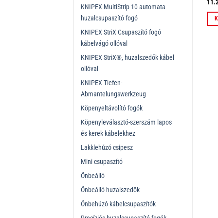
33.475
Ft
7.000
Ft
11.
ÁFÁ-val
ÁFÁ-val
KNIPEX MultiStrip 10 automata
huzalcsupaszító fogó
Kosárba teszem
Kosárba teszem
K
KNIPEX StriX Csupaszító fogó
kábelvágó ollóval
KNIPEX StriX®, huzalszedők kábel
ollóval
KNIPEX Tiefen-
Abmantelungswerkzeug
Köpenyeltávolító fogók
Köpenyleválasztó-szerszám lapos
és kerek kábelekhez
Lakklehúzó csipesz
Mini csupaszító
Önbeálló
Önbeálló huzalszedők
Önbehúzó kábelcsupaszítók