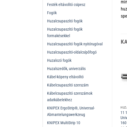
min
Festék eltávolító csipesz
huz
Fogók
spe
Huzalcsupaszító fogók
Huzalcsupaszító fogók
formakésekkel
K
Huzalcsupaszító fogók nyitórugóval
Huzalcsupaszító-oldalcsípőfogó
Huzalozó fogók
Huzalszedők, univerzális
Kábel-köpeny eltávolító
Kábelcsupaszító szerszám
Kábelcsupaszító szerszámok
adatkábelekhez
KNIPEX ErgoStrip®, Universal-
HUZALCSUPASZÍTÓ FOGÓK, KÁBELCSUPASZÍTÓ SZERSZÁMOK
HUZALCSUPASZÍTÓ FOGÓK, KÁBELCSUPASZÍTÓ SZERSZÁMOK
HUZALCSUPASZÍTÓ FOGÓK FORMAKÉSEKKEL
12 40 200 Önbeállító
12 19 180 1 pár pótkés 12 11
11 
Abmantelungswerkzeug
huzalcsupaszító fogó 200 mm
180 számára 180 mm
Univ
KNIPEX MultiStrip 10
16