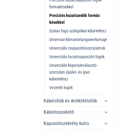
Precíziós huzalcsupaszító fogók
formakésekkel
Precíziós huzalszedők formás
késekkel
Szálas fogó száloptikai kábelekhez
Universal-Abmantelungswerkzeuge
Univerzális csupaszítószerszámok
Univerzális huzalcsupaszító fogók
Univerzális köpenyleválasztó-
szerszám épület- és ipari
kábelekhez
Vezeték fogók
Kábelollók és drótkötélollók
Kábelösszekötő
Kapcsolószekrény kulcs