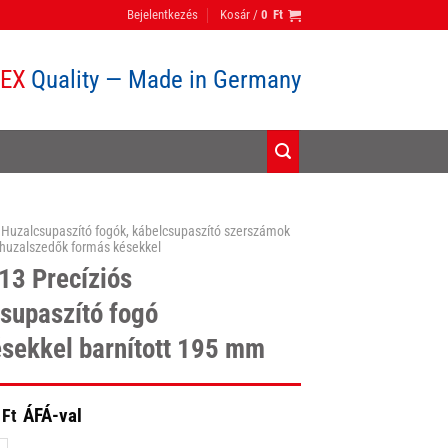
Bejelentkezés
Kosár /
0
Ft
PEX
Quality — Made in Germany
Huzalcsupaszító fogók, kábelcsupaszító szerszámok
 huzalszedők formás késekkel
13 Precíziós
supaszító fogó
sekkel barnított 195 mm
ÁFÁ-val
Ft