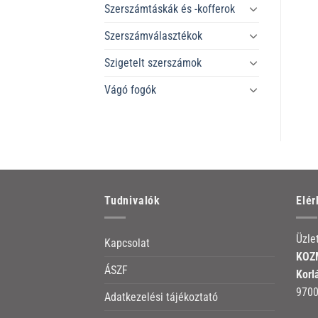
Szerszámtáskák és -kofferok
Szerszámválasztékok
Szigetelt szerszámok
Vágó fogók
Tudnivalók
Elé
Üzle
Kapcsolat
KOZM
ÁSZF
Korl
9700
Adatkezelési tájékoztató