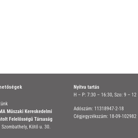
rhetőségek
Nyitva tartás
H – P: 7:30 – 16:30, Szo: 9 – 12
tünk
Adószám: 11318947-2-18
A Műszaki Kereskedelmi
Cégjegyzékszám: 18-09-102982
átolt Felelősségű Társaság
 Szombathely, Kötő u. 30.