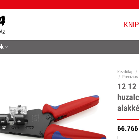
KNI
ók
Kezdőlap
/
/
Precíziós
12 12 
huzalc
alakké
66.766