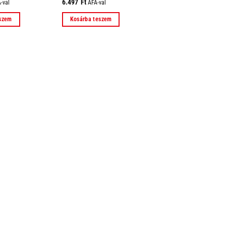
6.497
Ft
-val
ÁFÁ-val
eszem
Kosárba teszem