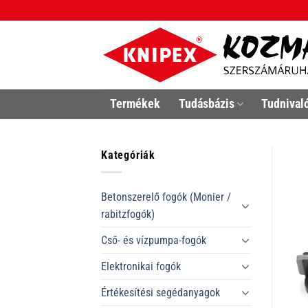
Skip
to
content
Termékek
Tudásbázis
Tudnival
Kategóriák
Betonszerelő fogók (Monier /
rabitzfogók)
Cső- és vízpumpa-fogók
Elektronikai fogók
Értékesítési segédanyagok