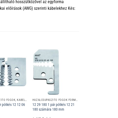
eállítható hosszütközővel az egyforma
ai előírások (AWG) szerinti kábelekhez Kés:
HUZALCSUPASZÍTÓ FOGÓK, KÁBELCSUPASZÍTÓ SZERSZÁMOK
HUZALCSUPASZÍTÓ FOGÓK FORMAKÉSEKKEL
r pótkés 12 12 06
12 29 180 1 pár pótkés 12 21
180 számára 180 mm