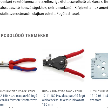
denkori vezető-keresztmetszethez igazított, cserélhető alakkések. B
alcsupaszító hosszúságokhoz, szériamunkánál. Kifejezetten az amerik
ciális szerszámacél, olajban edzett. Fogótest: acél.
APCSOLÓDÓ TERMÉKEK
HUZALCSUPASZÍTÓ FOGÓK, KÁBELCSUPASZÍTÓ SZERSZÁMOK
HUZALCSUPASZÍTÓ FOGÓK FORMAKÉSEKKEL
12 160 Huzalcsupaszító fogó
12 11 180 Huzalcsupaszító fogó
12 19 06 1 pá
erzális feketére foszfátozott
alakkésekkel feketére lakkozott
számára
0 mm
180 mm