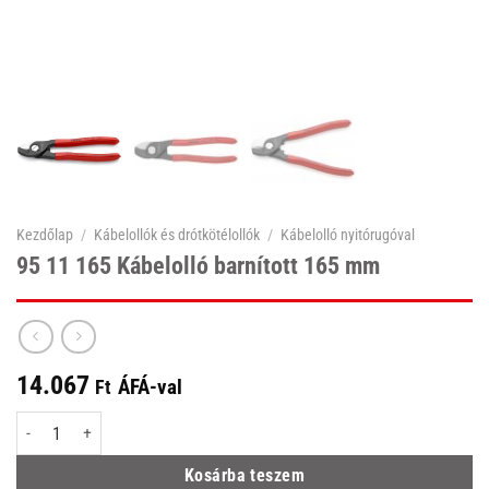
Kezdőlap
/
Kábelollók és drótkötélollók
/
Kábelolló nyitórugóval
95 11 165 Kábelolló barnított 165 mm
14.067
ÁFÁ-val
Ft
95 11 165 Kábelolló barnított 165 mm mennyiség
Kosárba teszem