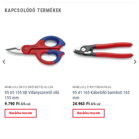
KAPCSOLÓDÓ TERMÉKEK
KÁBELOLLÓK ÉS DRÓTKÖTÉLOLLÓK
KÁBELOLLÓ NYITÓRUGÓVAL
95 05 155 SB Villanyszerelő olló
95 41 165 Kábelolló barnított 165
155 mm
mm
9.790
Ft
24.963
Ft
ÁFÁ-val
ÁFÁ-val
Kosárba teszem
Kosárba teszem