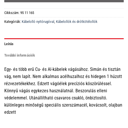
Cikkszám:
95 11 165
Kategóriák:
Kábelolló nyitórugóval
,
Kábelollók és drótkötélollók
Leírás
További információk
Egy- és több erű Cu- és Al-kábelek vágásához. Simán és tisztán
vág, nem lapít. Nem alkalmas acélhuzalhoz és hidegen 1 húzott
rézvezetékekhez. Edzett vágóélek precíziós köszörüléssel.
Könnyű vágás egykezes használatnál. Beszorulás elleni
védelemmel. Utánállítható csavaros csukló, önbiztosító.
különleges minőségű speciális szerszámacél, kovácsolt, olajban
edzett