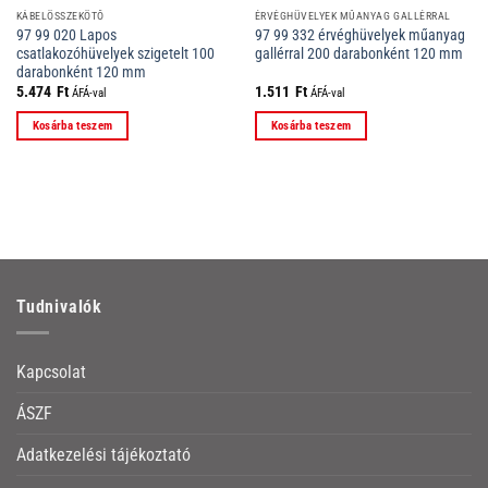
KÁBELÖSSZEKÖTŐ
ÉRVÉGHÜVELYEK MŰANYAG GALLÉRRAL
97 99 020 Lapos
97 99 332 érvéghüvelyek műanyag
csatlakozóhüvelyek szigetelt 100
gallérral 200 darabonként 120 mm
darabonként 120 mm
5.474
Ft
1.511
Ft
ÁFÁ-val
ÁFÁ-val
Kosárba teszem
Kosárba teszem
Tudnivalók
Kapcsolat
ÁSZF
Adatkezelési tájékoztató