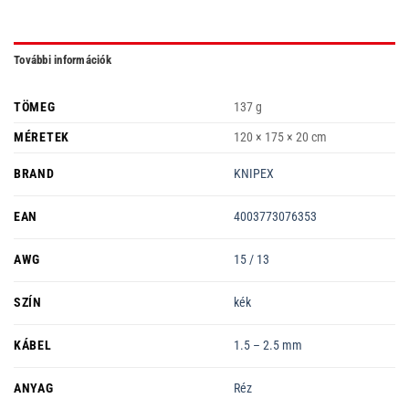
További információk
TÖMEG
137 g
MÉRETEK
120 × 175 × 20 cm
BRAND
KNIPEX
EAN
4003773076353
AWG
15 / 13
SZÍN
kék
KÁBEL
1.5 – 2.5 mm
ANYAG
Réz