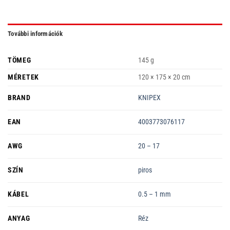
További információk
TÖMEG
145 g
MÉRETEK
120 × 175 × 20 cm
BRAND
KNIPEX
EAN
4003773076117
AWG
20 – 17
SZÍN
piros
KÁBEL
0.5 – 1 mm
ANYAG
Réz