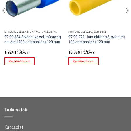
ÉRVÉGHÜVELYEK MŰANYAG GALLÉRRAL
HOMLOKILLESZTŐ, SZIGETELT
97 99 334 érvéghüvelyek műanyag
97 99 272 Homlokillesztő, szigetelt
gallérral 200 darabonként 120 mm
100 darabonként 120 mm
1.924
Ft
18.376
Ft
ÁFÁ-val
ÁFÁ-val
Kosárba teszem
Kosárba teszem
Tudnivalók
Kapcsolat