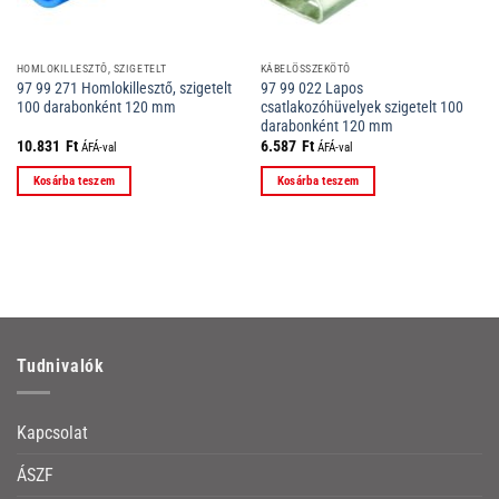
HOMLOKILLESZTŐ, SZIGETELT
KÁBELÖSSZEKÖTŐ
97 99 271 Homlokillesztő, szigetelt
97 99 022 Lapos
100 darabonként 120 mm
csatlakozóhüvelyek szigetelt 100
darabonként 120 mm
10.831
Ft
6.587
Ft
ÁFÁ-val
ÁFÁ-val
Kosárba teszem
Kosárba teszem
Tudnivalók
Kapcsolat
ÁSZF