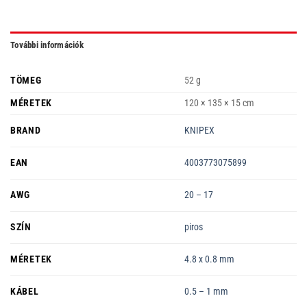
További információk
TÖMEG
52 g
MÉRETEK
120 × 135 × 15 cm
BRAND
KNIPEX
EAN
4003773075899
AWG
20 – 17
SZÍN
piros
MÉRETEK
4.8 x 0.8 mm
KÁBEL
0.5 – 1 mm