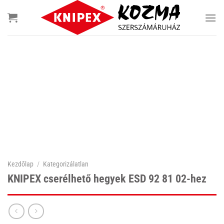
Skip
to
content
Kezdőlap
/
Kategorizálatlan
KNIPEX cserélhető hegyek ESD 92 81 02-hez