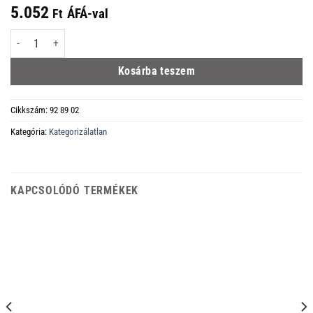
5.052
ÁFÁ-val
Ft
KNIPEX cserélhető hegyek ESD 92 81 02-hez mennyiség
Kosárba teszem
Cikkszám:
92 89 02
Kategória:
Kategorizálatlan
KAPCSOLÓDÓ TERMÉKEK