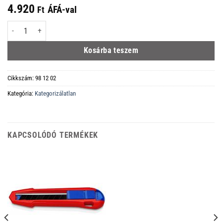
4.920
ÁFÁ-val
Ft
KNIPEX Robertson R2 csavarhúzó mennyiség
Kosárba teszem
Cikkszám:
98 12 02
Kategória:
Kategorizálatlan
KAPCSOLÓDÓ TERMÉKEK