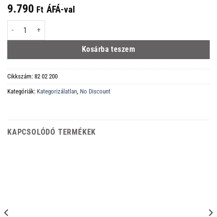
9.790
ÁFÁ-val
Ft
KNIPEX TwinGrip elülső fogó mennyiség
Kosárba teszem
Cikkszám:
82 02 200
Kategóriák:
Kategorizálatlan
,
No Discount
KAPCSOLÓDÓ TERMÉKEK