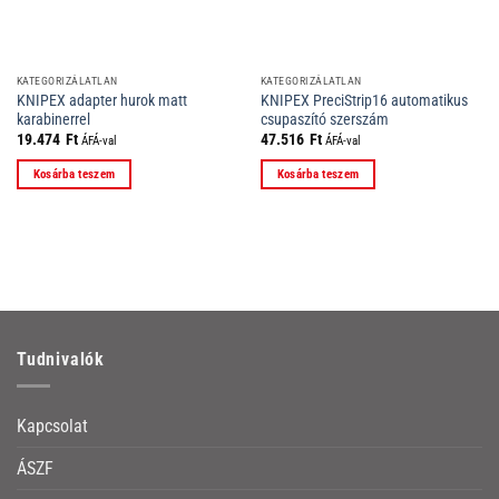
KATEGORIZÁLATLAN
KATEGORIZÁLATLAN
KNIPEX adapter hurok matt
KNIPEX PreciStrip16 automatikus
karabinerrel
csupaszító szerszám
19.474
Ft
47.516
Ft
ÁFÁ-val
ÁFÁ-val
Kosárba teszem
Kosárba teszem
Tudnivalók
Kapcsolat
ÁSZF