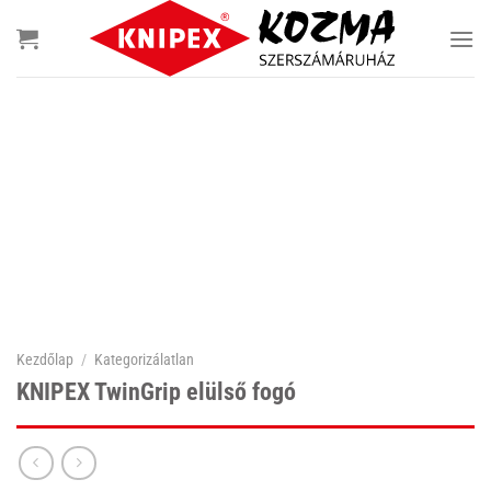
Skip
to
content
Kezdőlap
/
Kategorizálatlan
KNIPEX TwinGrip elülső fogó