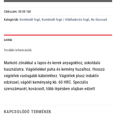
Cikkszám:
03 05 160
Kategóriák:
Kombinált fogó
,
Kombinált fogó / többfunkciós fogó
,
No Discount
Leírás
További információk
Markoló zónákkal a lapos és kerek anyagokhoz, sokoldalú
használatra. Vágóélekkel puha és kemény huzalhoz. Hosszú
vágóélek vastagabb kábelekhez. Vágóélek plusz induktív
edzéssel, vágóél keménység kb. 60 HRC. Speciális
szerszámacél, kovácsolt, több lépésben olajban edzett
KAPCSOLÓDÓ TERMÉKEK