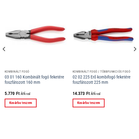
KOMBINÁLT FOGÓ
KOMBINÁLT FOGÓ / TÖBBFUNKCIÓS FOGÓ
03 01 160 Kombinált fogó feketére
02 02 225 Erő kombifogó feketére
foszfátozott 160 mm
foszfátozott 225 mm
5.770
Ft
14.373
Ft
ÁFÁ-val
ÁFÁ-val
Kosárba teszem
Kosárba teszem