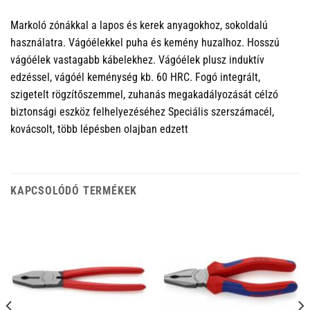
Markoló zónákkal a lapos és kerek anyagokhoz, sokoldalú
használatra. Vágóélekkel puha és kemény huzalhoz. Hosszú
vágóélek vastagabb kábelekhez. Vágóélek plusz induktív
edzéssel, vágóél keménység kb. 60 HRC. Fogó integrált,
szigetelt rögzítőszemmel, zuhanás megakadályozását célzó
biztonsági eszköz felhelyezéséhez Speciális szerszámacél,
kovácsolt, több lépésben olajban edzett
KAPCSOLÓDÓ TERMÉKEK