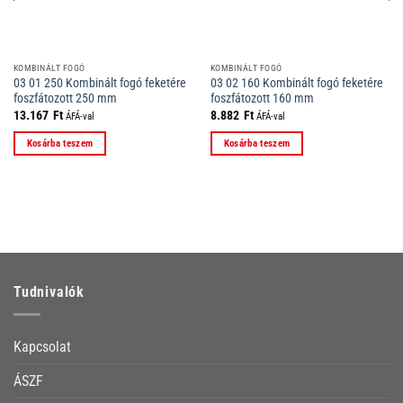
KOMBINÁLT FOGÓ
KOMBINÁLT FOGÓ
03 01 250 Kombinált fogó feketére
03 02 160 Kombinált fogó feketére
foszfátozott 250 mm
foszfátozott 160 mm
13.167
Ft
8.882
Ft
ÁFÁ-val
ÁFÁ-val
Kosárba teszem
Kosárba teszem
Tudnivalók
Kapcsolat
ÁSZF