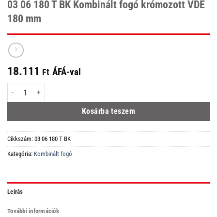
03 06 180 T BK Kombinált fogó krómozott VDE
180 mm
18.111
ÁFÁ-val
Ft
03 06 180 T BK Kombinált fogó krómozott VDE 180 mm mennyiség
Kosárba teszem
Cikkszám:
03 06 180 T BK
Kategória:
Kombinált fogó
Leírás
További információk