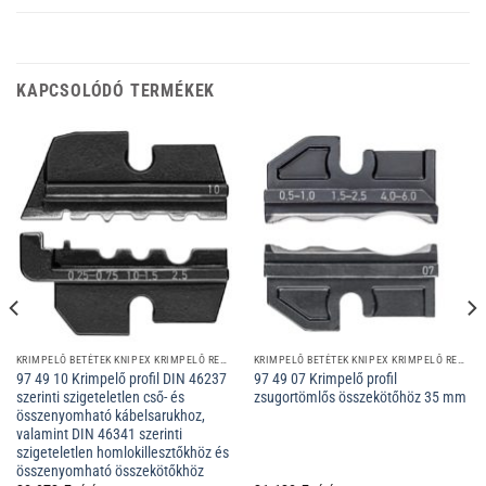
KAPCSOLÓDÓ TERMÉKEK
KRIMPELŐ BETÉTEK KNIPEX KRIMPELŐ RENDSZER FOGÓIHOZ
KRIMPELŐ BETÉTEK KNIPEX KRIMPELŐ RENDSZER FOGÓIHOZ
97 49 10 Krimpelő profil DIN 46237
97 49 07 Krimpelő profil
szerinti szigeteletlen cső- és
zsugortömlős összekötőhöz 35 mm
összenyomható kábelsarukhoz,
valamint DIN 46341 szerinti
szigeteletlen homlokillesztőkhöz és
összenyomható összekötőkhöz