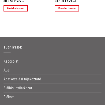
30.973
Ft
31.130
Ft
ÁFÁ-val
ÁFÁ-val
Kosárba teszem
Kosárba teszem
Tudnivalók
Kapcsolat
ÁSZF
Adatkezelési tájékoztató
Elállási nyilatkozat
Fiókom