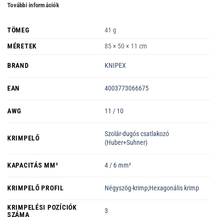
További információk
TÖMEG
41 g
MÉRETEK
85 × 50 × 11 cm
BRAND
KNIPEX
EAN
4003773066675
AWG
11 / 10
Szolár-dugós csatlakozó
KRIMPELŐ
(Huber+Suhner)
KAPACITÁS MM²
4 / 6 mm²
KRIMPELŐ PROFIL
Négyszög-krimp;Hexagonális krimp
KRIMPELÉSI POZÍCIÓK
3
SZÁMA