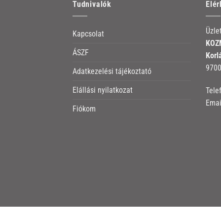
Tudnivalók
Elé
Üzle
Kapcsolat
KOZM
ÁSZF
Korl
9700
Adatkezelési tájékoztató
Elállási nyilatkozat
Tele
Emai
Fiókom