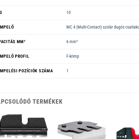
G
10
IMPELŐ
MC 4 (Multi-Contact) szolár dugós csatlak
PACITÁS MM²
6 mm²
IMPELŐ PROFIL
F-krimp
IMPELÉSI POZÍCIÓK SZÁMA
1
APCSOLÓDÓ TERMÉKEK