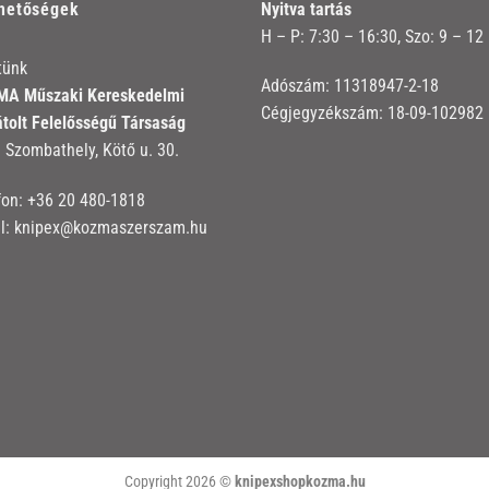
rhetőségek
Nyitva tartás
H – P: 7:30 – 16:30, Szo: 9 – 12
tünk
Adószám: 11318947-2-18
A Műszaki Kereskedelmi
Cégjegyzékszám: 18-09-102982
átolt Felelősségű Társaság
 Szombathely, Kötő u. 30.
fon:
+36 20 480-1818
l:
knipex@kozmaszerszam.hu
Copyright 2026 ©
knipexshopkozma.hu