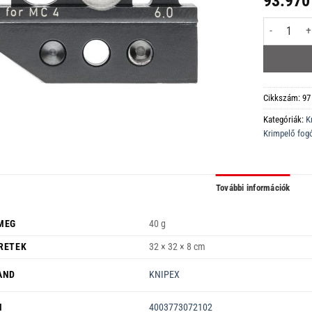
93.970
97 49 66 6 K
Cikkszám:
97
Kategóriák:
K
Krimpelő fog
További információk
MEG
40 g
RETEK
32 × 32 × 8 cm
AND
KNIPEX
N
4003773072102