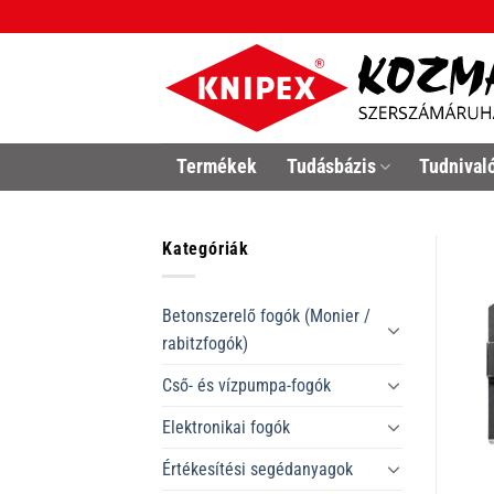
Skip
to
content
Termékek
Tudásbázis
Tudnival
Kategóriák
Betonszerelő fogók (Monier /
rabitzfogók)
Cső- és vízpumpa-fogók
Elektronikai fogók
Értékesítési segédanyagok