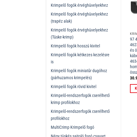
Krimpelő fogók érvéghüvelyekhez
Krimpelő fogók érvéghüvelyekhez
(trapéz alak)
Krimpelő fogók érvéghüvelyekhez
KRIMPELŐ BETÉTEK KNIPEX KRIMPELŐ RENDSZER FOGÓIHOZ
KRIMPELŐ FOGÓ WESTERN-DUGÓHOZ
(Tüske-krimp)
gó
97 49 08 Krimpelő profil
97 51 10 Krimpelő fogó
97 4
szigetelt + szigeteletlen
Western-dugóhoz barnított 190
4623
Krimpelő fogók hosszú kivitel
érvéghüvelyekhez
mm
és 
Krimpelő fogók kétkezes kezelésre
káb
4634
is
hom
Krimpelő fogók miniatűr dugóhoz
öss
(párhuzamos krimpelés)
30.164
Ft
15.156
Ft
30.
ÁFÁ-val
ÁFÁ-val
Krimpelő fogók rövid kivitel
Kosárba teszem
Kosárba teszem
K
Krimpelő-rendszerfogók cserélhető
krimp profilokhoz
Krimpelő-rendszerfogók cserélhető
profilokhoz
MultiCrimp Krimpelő fogó
Négy tüskés sajtoló fogó csavart