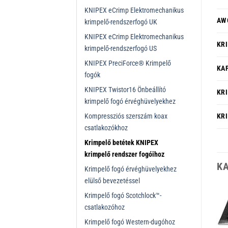
KNIPEX eCrimp Elektromechanikus
AW
krimpelő-rendszerfogó UK
KNIPEX eCrimp Elektromechanikus
KR
krimpelő-rendszerfogó US
KNIPEX PreciForce® Krimpelő
KA
fogók
KNIPEX Twistor16 Önbeállító
KR
krimpelő fogó érvéghüvelyekhez
KR
Kompressziós szerszám koax
csatlakozókhoz
Krimpelő betétek KNIPEX
krimpelő rendszer fogóihoz
K
Krimpelő fogó érvéghüvelyekhez
elülső bevezetéssel
Krimpelő fogó Scotchlock™-
csatlakozóhoz
Krimpelő fogó Western-dugóhoz