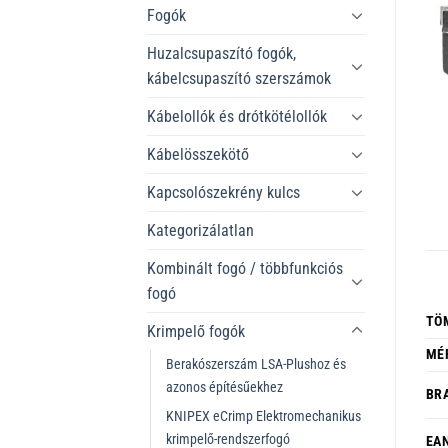
Fogók
Huzalcsupaszító fogók,
kábelcsupaszító szerszámok
Kábelollók és drótkötélollók
Kábelösszekötő
Kapcsolószekrény kulcs
Kategorizálatlan
Kombinált fogó / többfunkciós
fogó
TÖ
Krimpelő fogók
MÉ
Berakószerszám LSA-Plushoz és
azonos építésűekhez
BR
KNIPEX eCrimp Elektromechanikus
krimpelő-rendszerfogó
EA