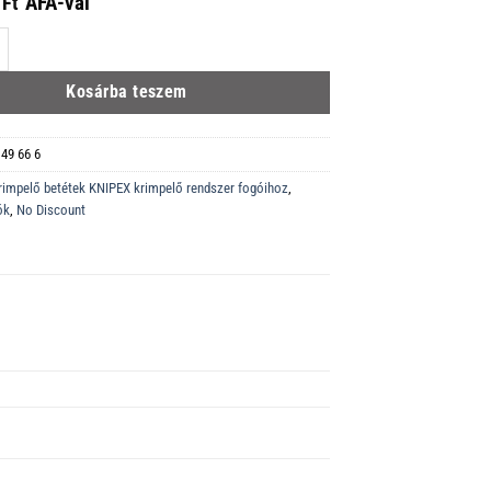
ÁFÁ-val
Ft
rimpelő profil MC 4 (Multi-Contact) szolár dugós csatlakozóhoz, vágás - huzal
Kosárba teszem
 49 66 6
rimpelő betétek KNIPEX krimpelő rendszer fogóihoz
,
ók
,
No Discount