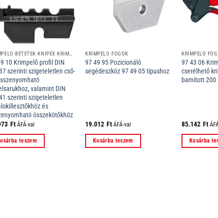
KRIMPELŐ BETÉTEK KNIPEX KRIMPELŐ RENDSZER FOGÓIHOZ
KRIMPELŐ FOGÓK
KRIMPELŐ FO
9 10 Krimpelő profil DIN
97 49 95 Pozicionáló
97 43 06 Kri
7 szerinti szigeteletlen cső-
segédeszköz 97 49 05 típushoz
cserélhető kr
összenyomható
barnított 20
elsarukhoz, valamint DIN
1 szerinti szigeteletlen
lokillesztőkhöz és
zenyomható összekötőkhöz
973
Ft
19.012
Ft
85.142
Ft
ÁFÁ-val
ÁFÁ-val
ÁFÁ
osárba teszem
Kosárba teszem
Kosárba t