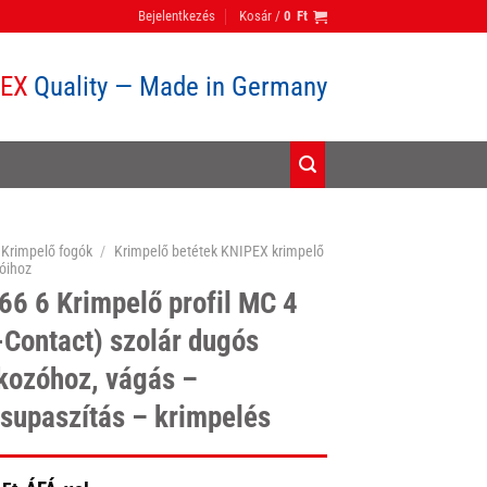
Bejelentkezés
Kosár /
0
Ft
PEX
Quality — Made in Germany
Krimpelő fogók
/
Krimpelő betétek KNIPEX krimpelő
góihoz
66 6 Krimpelő profil MC 4
-Contact) szolár dugós
kozóhoz, vágás –
supaszítás – krimpelés