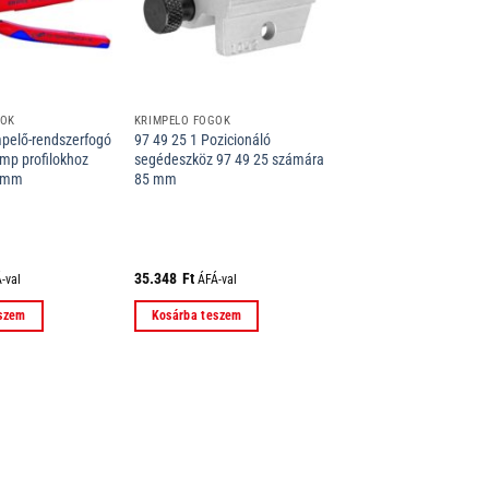
GÓK
KRIMPELŐ FOGÓK
mpelő-rendszerfogó
97 49 25 1 Pozicionáló
imp profilokhoz
segédeszköz 97 49 25 számára
0 mm
85 mm
35.348
Ft
-val
ÁFÁ-val
eszem
Kosárba teszem