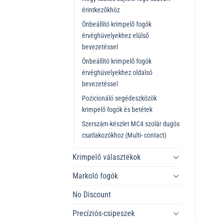
érintkezőkhöz
Önbeállító krimpelő fogók
érvéghüvelyekhez elülső
bevezetéssel
Önbeállító krimpelő fogók
érvéghüvelyekhez oldalsó
bevezetéssel
Pozicionáló segédeszközök
krimpelő fogók és betétek
Szerszám-készlet MC4 szolár dugós
csatlakozókhoz (Multi- contact)
Krimpelő választékok
Markoló fogók
No Discount
Precíziós-csipeszek