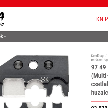
KNI
ók
Kezdőlap
/
rendszer fo
97 49 
(Multi
csatla
huzalc