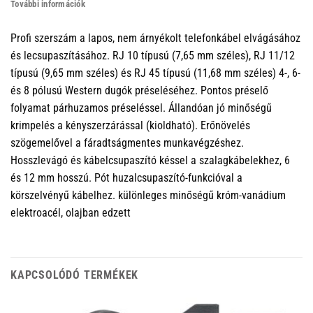
További információk
Profi szerszám a lapos, nem árnyékolt telefonkábel elvágásához
és lecsupaszításához. RJ 10 típusú (7,65 mm széles), RJ 11/12
típusú (9,65 mm széles) és RJ 45 típusú (11,68 mm széles) 4-, 6-
és 8 pólusú Western dugók préseléséhez. Pontos préselő
folyamat párhuzamos préseléssel. Állandóan jó minőségű
krimpelés a kényszerzárással (kioldható). Erőnövelés
szögemelővel a fáradtságmentes munkavégzéshez.
Hosszlevágó és kábelcsupaszító késsel a szalagkábelekhez, 6
és 12 mm hosszú. Pót huzalcsupaszító-funkcióval a
körszelvényű kábelhez. különleges minőségű króm-vanádium
elektroacél, olajban edzett
KAPCSOLÓDÓ TERMÉKEK