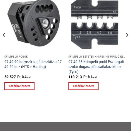
KRIMPELŐ FOGÓK
KRIMPELŐ BETÉTEK KNIPEX KRIMPELŐ RENDSZER FOGÓIHOZ
97 49 90 helyező segédeszköz a 97
97 49 68 Krimpelő profil Esztergált
49 60-hoz (HTS + Harting)
szolár dugaszoló csatlakozókhoz
(Tyco)
59.527
Ft
110.213
Ft
ÁFÁ-val
ÁFÁ-val
Kosárba teszem
Kosárba teszem