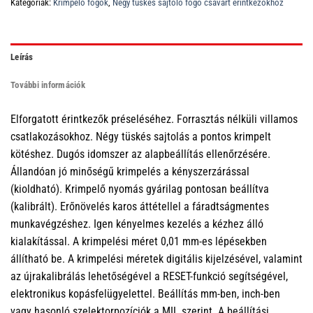
Kategóriák:
Krimpelő fogók
,
Négy tüskés sajtoló fogó csavart érintkezőkhöz
Leírás
További információk
Elforgatott érintkezők préseléséhez. Forrasztás nélküli villamos
csatlakozásokhoz. Négy tüskés sajtolás a pontos krimpelt
kötéshez. Dugós idomszer az alapbeállítás ellenőrzésére.
Állandóan jó minőségű krimpelés a kényszerzárással
(kioldható). Krimpelő nyomás gyárilag pontosan beállítva
(kalibrált). Erőnövelés karos áttétellel a fáradtságmentes
munkavégzéshez. Igen kényelmes kezelés a kézhez álló
kialakítással. A krimpelési méret 0,01 mm-es lépésekben
állítható be. A krimpelési méretek digitális kijelzésével, valamint
az újrakalibrálás lehetőségével a RESET-funkció segítségével,
elektronikus kopásfelügyelettel. Beállítás mm-ben, inch-ben
vagy hasonló szelektorpozíciók a MIL szerint. A beállítási