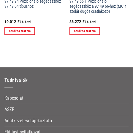
97 49 94 Pozicionáló segédeszköz
97 49 66 1 Pozícionáló
97 49 04 típushoz
segédeszköz a 97 49 66-hoz (MC 4
szolár dugós csatlakozó)
19.012
Ft
36.272
Ft
ÁFÁ-val
ÁFÁ-val
Kosárba teszem
Kosárba teszem
Tudnivalók
Kapcsolat
ÁSZF
Adatkezelési tájékoztató
Elállási nyilatkozat