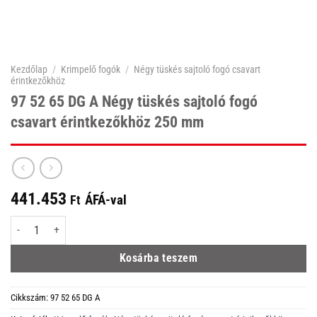
Kezdőlap
/
Krimpelő fogók
/
Négy tüskés sajtoló fogó csavart
érintkezőkhöz
97 52 65 DG A Négy tüskés sajtoló fogó
csavart érintkezőkhöz 250 mm
441.453
ÁFÁ-val
Ft
97 52 65 DG A Négy tüskés sajtoló fogó csavart érintkezőkhöz 250 mm menn
Kosárba teszem
Cikkszám:
97 52 65 DG A