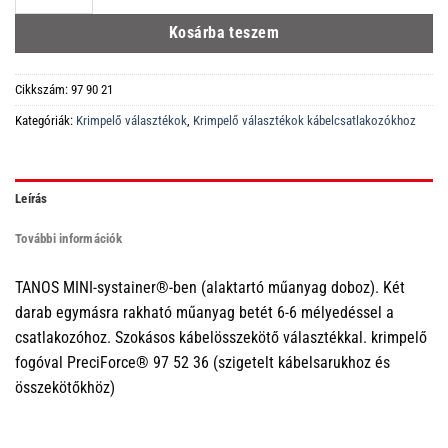
Kosárba teszem
Cikkszám:
97 90 21
Kategóriák:
Krimpelő választékok
,
Krimpelő választékok kábelcsatlakozókhoz
Leírás
További információk
TANOS MINI-systainer®-ben (alaktartó műanyag doboz). Két
darab egymásra rakható műanyag betét 6-6 mélyedéssel a
csatlakozóhoz. Szokásos kábelösszekötő választékkal. krimpelő
fogóval PreciForce® 97 52 36 (szigetelt kábelsarukhoz és
összekötőkhöz)