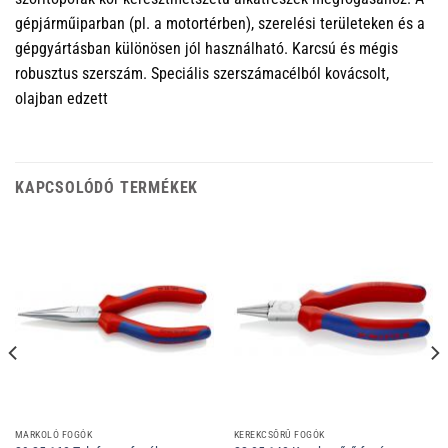
gépjárműiparban (pl. a motortérben), szerelési területeken és a
gépgyártásban különösen jól használható. Karcsú és mégis
robusztus szerszám. Speciális szerszámacélból kovácsolt,
olajban edzett
KAPCSOLÓDÓ TERMÉKEK
MARKOLÓ FOGÓK
KEREKCSŐRŰ FOGÓK