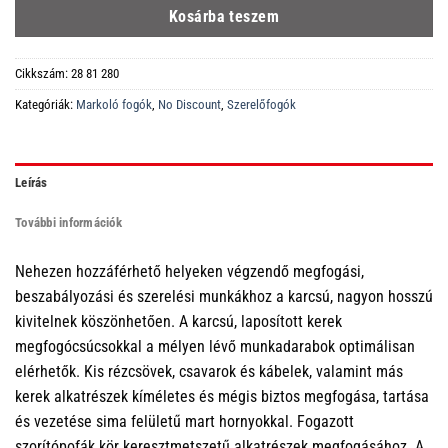
Kosárba teszem
Cikkszám:
28 81 280
Kategóriák:
Markoló fogók
,
No Discount
,
Szerelőfogók
Leírás
További információk
Nehezen hozzáférhető helyeken végzendő megfogási,
beszabályozási és szerelési munkákhoz a karcsú, nagyon hosszú
kivitelnek köszönhetően. A karcsú, laposított kerek
megfogócsúcsokkal a mélyen lévő munkadarabok optimálisan
elérhetők. Kis rézcsövek, csavarok és kábelek, valamint más
kerek alkatrészek kíméletes és mégis biztos megfogása, tartása
és vezetése sima felületű mart hornyokkal. Fogazott
szorítópofák kör keresztmetszetű alkatrészek megfogásához. A