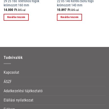
29 25 160 Telefonos fogók
22 05 140 Kerek csőrű fogó
krómozott 160 mm
krómozott 140 mm
14.000
Ft
10.897
Ft
ÁFÁ-val
ÁFÁ-val
Kosárba teszem
Kosárba teszem
Tudnivalók
Kapcsolat
ÁSZF
Adatkezelési tájékoztató
Elállási nyilatkozat