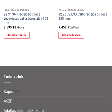
PRECÍZIÓS-CSIPESZEK
PRECÍZIÓS-CSIPESZEK
92 34 36 Precíziós-csipesz
92 28 72 ESD ESD-precíziós csipesz
vezetőcsappal csúcsos alak 155
135 mm
mm
7.595
Ft
9.453
Ft
ÁFÁ-val
ÁFÁ-val
Kosárba teszem
Kosárba teszem
Tudnivalók
Kapcsolat
ÁSZF
Adatkezelési tájékoztató