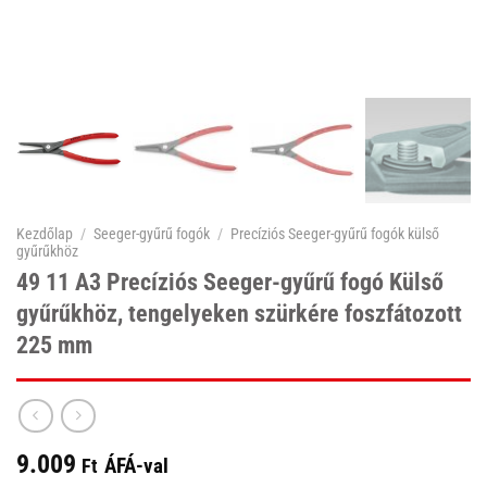
Kezdőlap
/
Seeger-gyűrű fogók
/
Precíziós Seeger-gyűrű fogók külső
gyűrűkhöz
49 11 A3 Precíziós Seeger-gyűrű fogó Külső
gyűrűkhöz, tengelyeken szürkére foszfátozott
225 mm
9.009
ÁFÁ-val
Ft