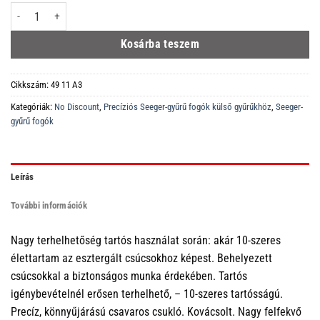
49 11 A3 Precíziós Seeger-gyűrű fogó Külső gyűrűkhöz, tengelyeken szürké
Kosárba teszem
Cikkszám:
49 11 A3
Kategóriák:
No Discount
,
Precíziós Seeger-gyűrű fogók külső gyűrűkhöz
,
Seeger-
gyűrű fogók
Leírás
További információk
Nagy terhelhetőség tartós használat során: akár 10-szeres
élettartam az esztergált csúcsokhoz képest. Behelyezett
csúcsokkal a biztonságos munka érdekében. Tartós
igénybevételnél erősen terhelhető, – 10-szeres tartósságú.
Precíz, könnyűjárású csavaros csukló. Kovácsolt. Nagy felfekvő