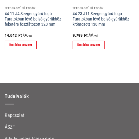
SEEGER-GYŰRŰ FOGÓK
SEEGER-GYŰRŰ FOGÓK
44 11 J4 Seeger-gyűrű fogó
44 23 J11 Seeger-gyűrű fogó
Furatokban lévő belső gyűrűkhöz
Furatokban lévő belső gyűrűkhöz
feketére foszfátozott 320 mm
krómozott 130 mm
14.042
Ft
9.799
Ft
ÁFÁ-val
ÁFÁ-val
Kosárba teszem
Kosárba teszem
Tudnivalók
Kapcsolat
ÁSZF
Adatkezelési tájékoztató