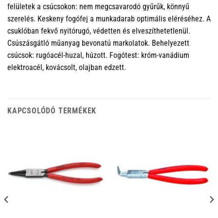
felületek a csúcsokon: nem megcsavarodó gyűrűk, könnyű
szerelés. Keskeny fogófej a munkadarab optimális eléréséhez. A
csuklóban fekvő nyitórugó, védetten és elveszíthetetlenül.
Csúszásgátló műanyag bevonatú markolatok. Behelyezett
csúcsok: rugóacél-huzal, húzott. Fogótest: króm-vanádium
elektroacél, kovácsolt, olajban edzett.
KAPCSOLÓDÓ TERMÉKEK