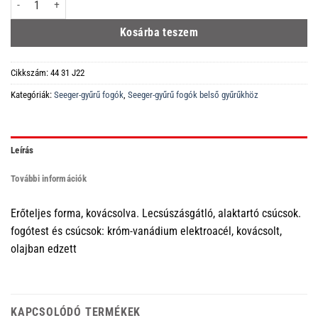
Kosárba teszem
Cikkszám:
44 31 J22
Kategóriák:
Seeger-gyűrű fogók
,
Seeger-gyűrű fogók belső gyűrűkhöz
Leírás
További információk
Erőteljes forma, kovácsolva. Lecsúszásgátló, alaktartó csúcsok.
fogótest és csúcsok: króm-vanádium elektroacél, kovácsolt,
olajban edzett
KAPCSOLÓDÓ TERMÉKEK