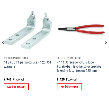
SEEGER-GYŰRŰ FOGÓK
SEEGER-GYŰRŰ FOGÓK
44 29 J51 1 pár pótcsúcs 44 20 J51
44 11 J3 Seeger-gyűrű fogó
számára
Furatokban lévő belső gyűrűkhöz
feketére foszfátozott 225 mm
7.941
Ft
8.420
Ft
ÁFÁ-val
ÁFÁ-val
Kosárba teszem
Kosárba teszem