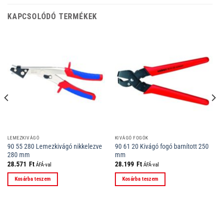
KAPCSOLÓDÓ TERMÉKEK
LEMEZKIVÁGÓ
KIVÁGÓ FOGÓK
90 55 280 Lemezkivágó nikkelezve
90 61 20 Kivágó fogó barnított 250
280 mm
mm
28.571
Ft
28.199
Ft
ÁFÁ-val
ÁFÁ-val
Kosárba teszem
Kosárba teszem