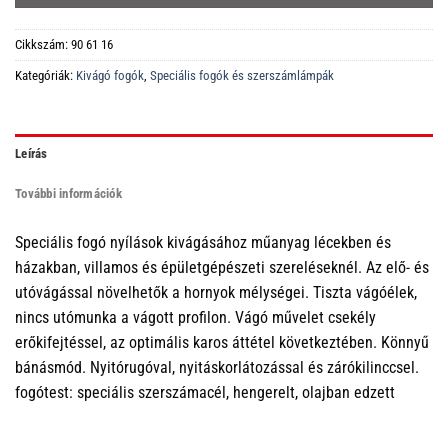
Cikkszám:
90 61 16
Kategóriák:
Kivágó fogók
,
Speciális fogók és szerszámlámpák
Leírás
További információk
Speciális fogó nyílások kivágásához műanyag lécekben és
házakban, villamos és épületgépészeti szereléseknél. Az elő- és
utóvágással növelhetők a hornyok mélységei. Tiszta vágóélek,
nincs utómunka a vágott profilon. Vágó művelet csekély
erőkifejtéssel, az optimális karos áttétel következtében. Könnyű
bánásmód. Nyitórugóval, nyitáskorlátozással és zárókilinccsel.
fogótest: speciális szerszámacél, hengerelt, olajban edzett