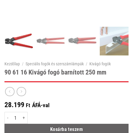
Kezdőlap
/
Speciális fogók és szerszámlámpák
/
Kivágó fogók
90 61 16 Kivágó fogó barnított 250 mm
28.199
ÁFÁ-val
Ft
90 61 16 Kivágó fogó barnított 250 mm mennyiség
Kosárba teszem