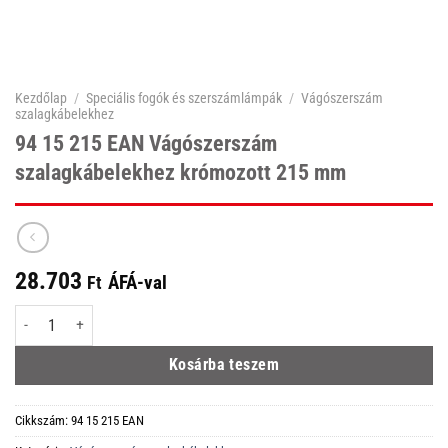
Kezdőlap
/
Speciális fogók és szerszámlámpák
/
Vágószerszám
szalagkábelekhez
94 15 215 EAN Vágószerszám
szalagkábelekhez krómozott 215 mm
28.703
ÁFÁ-val
Ft
94 15 215 EAN Vágószerszám szalagkábelekhez krómozott 215 mm mennyis
Kosárba teszem
Cikkszám:
94 15 215 EAN