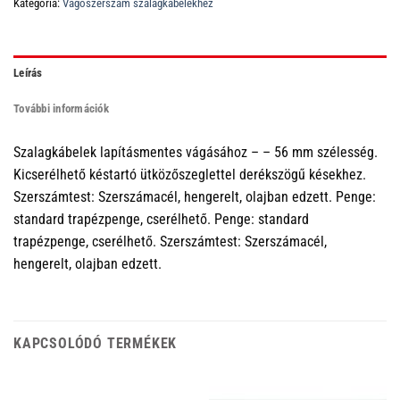
Kategória:
Vágószerszám szalagkábelekhez
Leírás
További információk
Szalagkábelek lapításmentes vágásához – – 56 mm szélesség.
Kicserélhető késtartó ütközőszeglettel derékszögű késekhez.
Szerszámtest: Szerszámacél, hengerelt, olajban edzett. Penge:
standard trapézpenge, cserélhető. Penge: standard
trapézpenge, cserélhető. Szerszámtest: Szerszámacél,
hengerelt, olajban edzett.
KAPCSOLÓDÓ TERMÉKEK