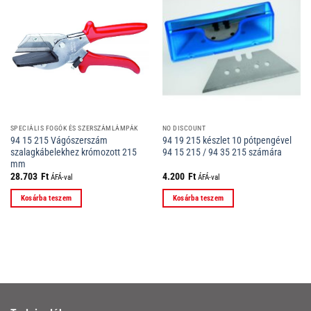
SPECIÁLIS FOGÓK ÉS SZERSZÁMLÁMPÁK
NO DISCOUNT
94 15 215 Vágószerszám
94 19 215 készlet 10 pótpengével
szalagkábelekhez krómozott 215
94 15 215 / 94 35 215 számára
mm
28.703
Ft
4.200
Ft
ÁFÁ-val
ÁFÁ-val
Kosárba teszem
Kosárba teszem