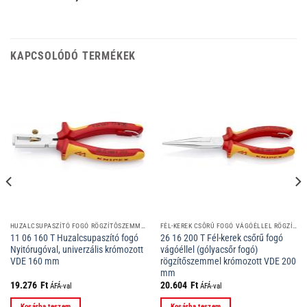
KAPCSOLÓDÓ TERMÉKEK
HUZALCSUPASZÍTÓ FOGÓ RÖGZÍTŐSZEMMEL
FÉL-KEREK CSŐRŰ FOGÓ VÁGÓÉLLEL RÖGZÍTŐSZEMMEL
11 06 160 T Huzalcsupaszító fogó
26 16 200 T Fél-kerek csőrű fogó
Nyitórugóval, univerzális krómozott
vágóéllel (gólyacsőr fogó)
VDE 160 mm
rögzítőszemmel krómozott VDE 200
mm
19.276
Ft
20.604
Ft
ÁFÁ-val
ÁFÁ-val
Kosárba teszem
Kosárba teszem