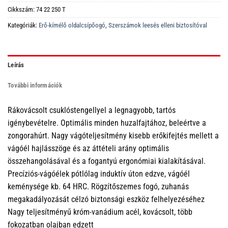
Cikkszám:
74 22 250 T
Kategóriák:
Erő-kímélő oldalcsípőogó
,
Szerszámok leesés elleni biztosítóval
Leírás
További információk
Rákovácsolt csuklóstengellyel a legnagyobb, tartós
igénybevételre. Optimális minden huzalfajtához, beleértve a
zongorahúrt. Nagy vágóteljesítmény kisebb erőkifejtés mellett a
vágóél hajlásszöge és az áttételi arány optimális
összehangolásával és a fogantyú ergonómiai kialakításával.
Precíziós-vágóélek pótlólag induktív úton edzve, vágóél
keménysége kb. 64 HRC. Rögzítőszemes fogó, zuhanás
megakadályozását célzó biztonsági eszköz felhelyezéséhez
Nagy teljesítményű króm-vanádium acél, kovácsolt, több
fokozatban olajban edzett