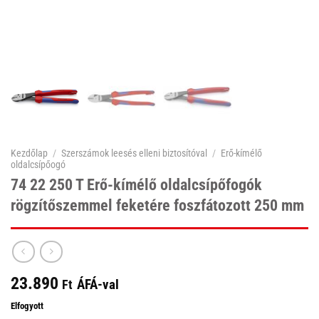
Kezdőlap
/
Szerszámok leesés elleni biztosítóval
/
Erő-kímélő
oldalcsípőogó
74 22 250 T Erő-kímélő oldalcsípőfogók
rögzítőszemmel feketére foszfátozott 250 mm
23.890
ÁFÁ-val
Ft
Elfogyott