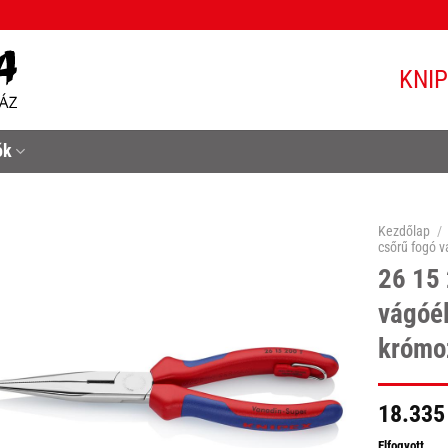
KNI
ók
Kezdőlap
/
csőrű fogó v
26 15 
vágóél
krómo
18.335
Elfogyott