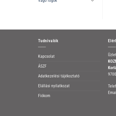
Vágó fogók
Tudnivalók
Elé
Üzle
Kapcsolat
KOZM
ÁSZF
Korl
9700
Adatkezelési tájékoztató
Elállási nyilatkozat
Tele
Emai
Fiókom