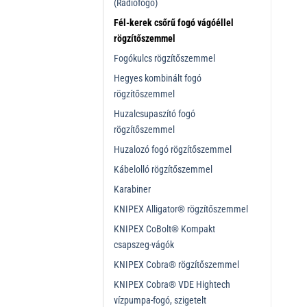
(Rádiófogó)
Fél-kerek csőrű fogó vágóéllel
rögzítőszemmel
Fogókulcs rögzítőszemmel
Hegyes kombinált fogó
rögzítőszemmel
Huzalcsupaszító fogó
rögzítőszemmel
Huzalozó fogó rögzítőszemmel
Kábelolló rögzítőszemmel
Karabiner
KNIPEX Alligator® rögzítőszemmel
KNIPEX CoBolt® Kompakt
csapszeg-vágók
KNIPEX Cobra® rögzítőszemmel
KNIPEX Cobra® VDE Hightech
vízpumpa-fogó, szigetelt