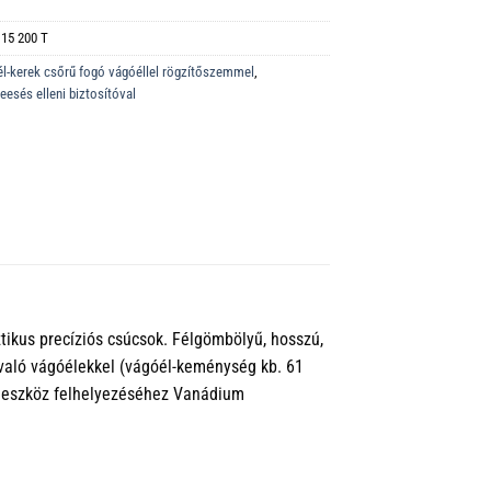
 15 200 T
él-kerek csőrű fogó vágóéllel rögzítőszemmel
,
esés elleni biztosítóval
ztikus precíziós csúcsok. Félgömbölyű, hosszú,
aló vágóélekkel (vágóél-keménység kb. 61
 eszköz felhelyezéséhez Vanádium