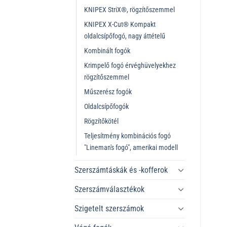
KNIPEX StriX®, rögzítőszemmel
KNIPEX X-Cut® Kompakt
oldalcsípőfogó, nagy áttételű
Kombinált fogók
Krimpelő fogó érvéghüvelyekhez
rögzítőszemmel
Műszerész fogók
Oldalcsípőfogók
Rögzítőkötél
Teljesítmény kombinációs fogó
"Lineman's fogó", amerikai modell
Szerszámtáskák és -kofferok
Szerszámválasztékok
Szigetelt szerszámok