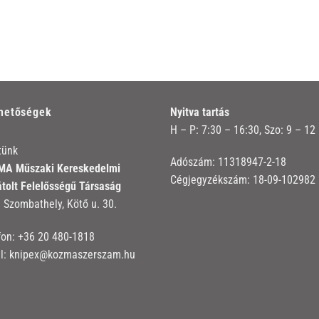
rhetőségek
Nyitva tartás
H – P: 7:30 – 16:30, Szo: 9 – 12
tünk
Adószám: 11318947-2-18
A Műszaki Kereskedelmi
Cégjegyzékszám: 18-09-102982
átolt Felelősségű Társaság
 Szombathely, Kötő u. 30.
fon:
+36 20 480-1818
l:
knipex@kozmaszerszam.hu