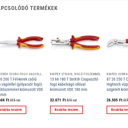
APCSOLÓDÓ TERMÉKEK
FÉL-KEREK CSŐRŰ FOGÓ VÁGÓÉLLEL RÖGZÍTŐSZEMMEL
KNIPEX STRIX®, RÖGZÍTŐSZEMMEL
6 200 T Fél-kerek csőrű
13 66 180 T StriX® Csupaszító
87 26 250 T
 vágóéllel (gólyacsőr fogó)
fogó kábelvágó ollóval
Hightech víz
zítőszemmel krómozott VDE
krómozott VDE 180 mm
szigetelt kr
0 mm
604
Ft
32.071
Ft
26.505
Ft
ÁFÁ-val
ÁFÁ-val
ÁFÁ
osárba teszem
Kosárba teszem
Kosárba t