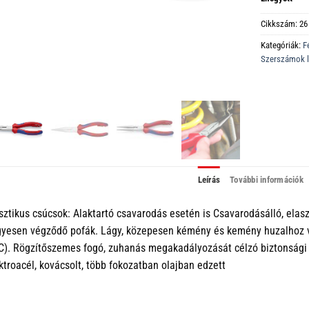
Cikkszám:
26
Kategóriák:
F
Szerszámok le
Leírás
További információk
sztikus csúcsok: Alaktartó csavarodás esetén is Csavarodásálló, elas
yesen végződő pofák. Lágy, közepesen kémény és kemény huzalhoz v
). Rögzítőszemes fogó, zuhanás megakadályozását célzó biztonsági
ktroacél, kovácsolt, több fokozatban olajban edzett