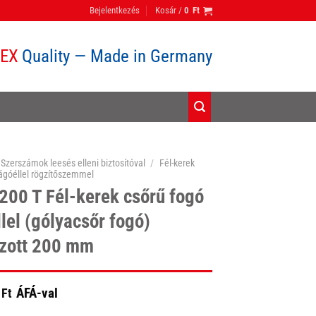
Bejelentkezés
Kosár /
0
Ft
PEX
Quality — Made in Germany
Szerszámok leesés elleni biztosítóval
/
Fél-kerek
ágóéllel rögzítőszemmel
200 T Fél-kerek csőrű fogó
lel (gólyacsőr fogó)
zott 200 mm
ÁFÁ-val
Ft