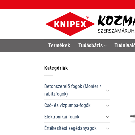
Skip
to
content
Termékek
Tudásbázis
Tudnival
Kategóriák
Betonszerelő fogók (Monier /
rabitzfogók)
Cső- és vízpumpa-fogók
Elektronikai fogók
Értékesítési segédanyagok