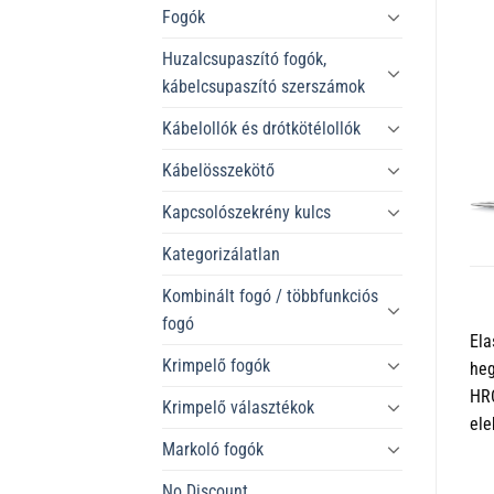
Fogók
Huzalcsupaszító fogók,
kábelcsupaszító szerszámok
Kábelollók és drótkötélollók
Kábelösszekötő
Kapcsolószekrény kulcs
Kategorizálatlan
Kombinált fogó / többfunkciós
fogó
Ela
Krimpelő fogók
heg
HRC
Krimpelő választékok
ele
Markoló fogók
No Discount