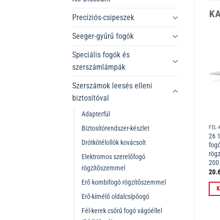
K
Precíziós-csipeszek
Seeger-gyűrű fogók
Speciális fogók és
szerszámlámpák
Szerszámok leesés elleni
biztosítóval
Adapterfül
Biztosítórendszer-készlet
ADAPTERFÜL
ELEKTROMOS SZERELŐFOGÓ RÖGZÍTŐSZEMMEL
00 50 02 T BK Adapterfül 270
13 96 200 T Elektromos
26 1
Drótkötélollók kovácsolt
E
mm
szerelőfogó rögzítőszemmel
fogó
krómozott VDE 200 mm
rög
Elektromos szerelőfogó
20
rögzítőszemmel
9.691
Ft
33.730
Ft
20.
ÁFÁ-val
ÁFÁ-val
Erő kombifogó rögzítőszemmel
Kosárba teszem
Kosárba teszem
K
Erő-kímélő oldalcsípőogó
Fél-kerek csőrű fogó vágóéllel