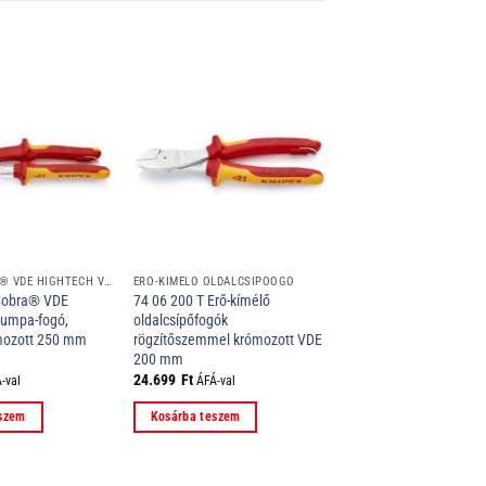
KNIPEX COBRA® VDE HIGHTECH VÍZPUMPA-FOGÓ, SZIGETELT
ERŐ-KÍMÉLŐ OLDALCSÍPŐOGÓ
 Cobra® VDE
74 06 200 T Erő-kímélő
pumpa-fogó,
oldalcsípőfogók
ómozott 250 mm
rögzítőszemmel krómozott VDE
200 mm
24.699
Ft
-val
ÁFÁ-val
eszem
Kosárba teszem