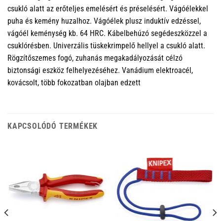
csukló alatt az erőteljes emelésért és préselésért. Vágóélekkel
puha és kemény huzalhoz. Vágóélek plusz induktív edzéssel,
vágóél keménység kb. 64 HRC. Kábelbehúzó segédeszközzel a
csuklórésben. Univerzális tüskekrimpelő hellyel a csukló alatt.
Rögzítőszemes fogó, zuhanás megakadályozását célzó
biztonsági eszköz felhelyezéséhez. Vanádium elektroacél,
kovácsolt, több fokozatban olajban edzett
KAPCSOLÓDÓ TERMÉKEK