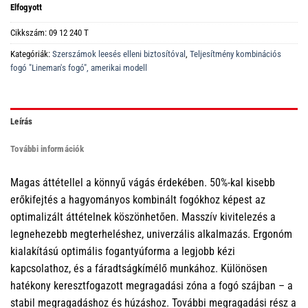
Elfogyott
Cikkszám:
09 12 240 T
Kategóriák:
Szerszámok leesés elleni biztosítóval
,
Teljesítmény kombinációs
fogó "Lineman's fogó", amerikai modell
Leírás
További információk
Magas áttétellel a könnyű vágás érdekében. 50%-kal kisebb
erőkifejtés a hagyományos kombinált fogókhoz képest az
optimalizált áttételnek köszönhetően. Masszív kivitelezés a
legnehezebb megterheléshez, univerzális alkalmazás. Ergonóm
kialakítású optimális fogantyúforma a legjobb kézi
kapcsolathoz, és a fáradtságkímélő munkához. Különösen
hatékony keresztfogazott megragadási zóna a fogó szájban – a
stabil megragadáshoz és húzáshoz. További megragadási rész a