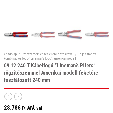
Kezdőlap
/
Szerszámok leesés elleni biztosítóval
/
Teljesítmény
kombinációs fogó "Lineman's fogó", amerikai modell
09 12 240 T Kábelfogó “Lineman’s Pliers”
rögzítőszemmel Amerikai modell feketére
foszfátozott 240 mm
28.786
ÁFÁ-val
Ft