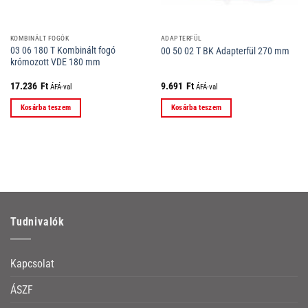
KOMBINÁLT FOGÓK
ADAPTERFÜL
03 06 180 T Kombinált fogó
00 50 02 T BK Adapterfül 270 mm
krómozott VDE 180 mm
17.236
Ft
9.691
Ft
ÁFÁ-val
ÁFÁ-val
Kosárba teszem
Kosárba teszem
Tudnivalók
Kapcsolat
ÁSZF