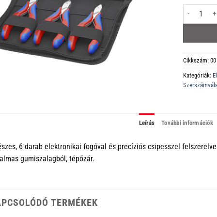
00 20 16 El
Cikkszám:
00
Kategóriák:
E
Szerszámvál
Leírás
További információk
észes, 6 darab elektronikai fogóval és precíziós csipesszel felszerelve
almas gumiszalagból, tépőzár.
APCSOLÓDÓ TERMÉKEK