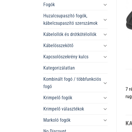
Fogók
Huzalcsupaszító fogók,
kábelcsupaszító szerszámok
Kábelollók és drótkötélollók
Kábelösszekötő
Kapcsolószekrény kulcs
Kategorizálatlan
Kombinált fogó / többfunkciós
fogó
7 r
rug
Krimpelő fogók
Krimpelő választékok
Markoló fogók
K
No Discount