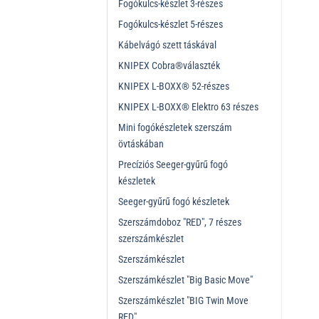
Fogókulcs-készlet 3-részes
Fogókulcs-készlet 5-részes
Kábelvágó szett táskával
KNIPEX Cobra®választék
KNIPEX L-BOXX® 52-részes
KNIPEX L-BOXX® Elektro 63 részes
Mini fogókészletek szerszám
övtáskában
Precíziós Seeger-gyűrű fogó
készletek
Seeger-gyűrű fogó készletek
Szerszámdoboz "RED", 7 részes
szerszámkészlet
Szerszámkészlet
Szerszámkészlet "Big Basic Move"
Szerszámkészlet "BIG Twin Move
RED"