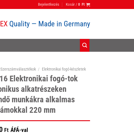
Bejelentkezés
Kosár /
0
Ft
PEX
Quality — Made in Germany
Szerszámválasztékok
/
Elektronikai fogó-készletek
16 Elektronikai fogó-tok
onikus alkatrészeken
ndő munkákra alkalmas
zámokkal 220 mm
0
ÁFÁ-val
Ft