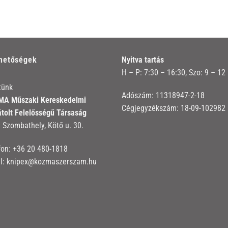
rhetőségek
Nyitva tartás
H – P: 7:30 – 16:30, Szo: 9 – 12
tünk
Adószám: 11318947-2-18
A Műszaki Kereskedelmi
Cégjegyzékszám: 18-09-102982
átolt Felelősségű Társaság
 Szombathely, Kötő u. 30.
fon:
+36 20 480-1818
l:
knipex@kozmaszerszam.hu