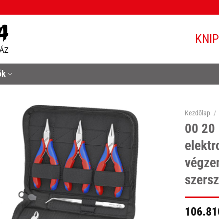
KNI
ók
Kezdőlap
/
00 20 
elektr
végze
szers
106.81