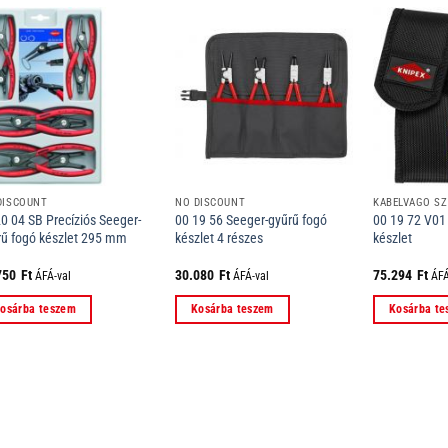
DISCOUNT
NO DISCOUNT
KÁBELVÁGÓ SZ
0 04 SB Precíziós Seeger-
00 19 56 Seeger-gyűrű fogó
00 19 72 V01
rű fogó készlet 295 mm
készlet 4 részes
készlet
750
Ft
30.080
Ft
75.294
Ft
ÁFÁ-val
ÁFÁ-val
ÁFÁ
osárba teszem
Kosárba teszem
Kosárba t