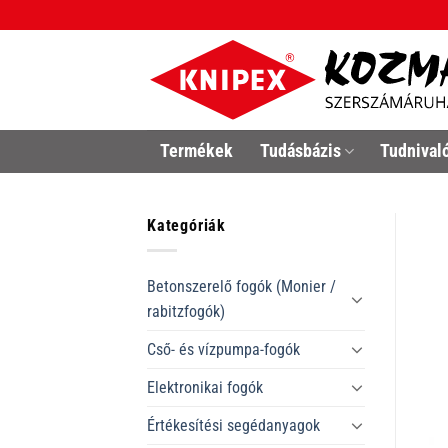
Skip
to
content
Termékek
Tudásbázis
Tudnival
Kategóriák
Betonszerelő fogók (Monier /
rabitzfogók)
Cső- és vízpumpa-fogók
Elektronikai fogók
Értékesítési segédanyagok