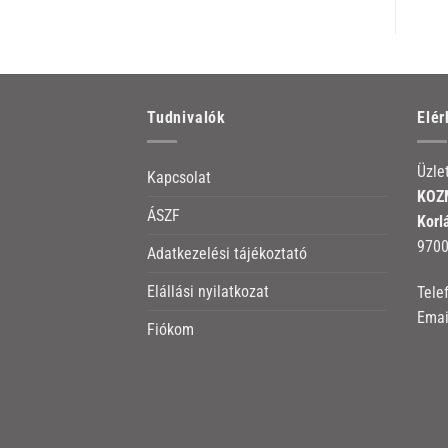
Tudnivalók
Elé
Üzle
Kapcsolat
KOZM
ÁSZF
Korl
9700
Adatkezelési tájékoztató
Elállási nyilatkozat
Tele
Emai
Fiókom