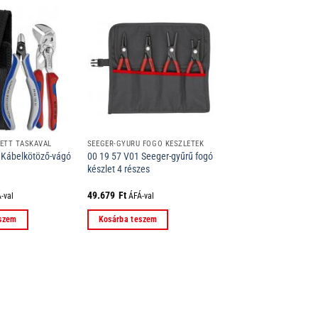
ETT TÁSKÁVAL
SEEGER-GYŰRŰ FOGÓ KÉSZLETEK
 Kábelkötöző-vágó
00 19 57 V01 Seeger-gyűrű fogó
készlet 4 részes
49.679
Ft
-val
ÁFÁ-val
eszem
Kosárba teszem