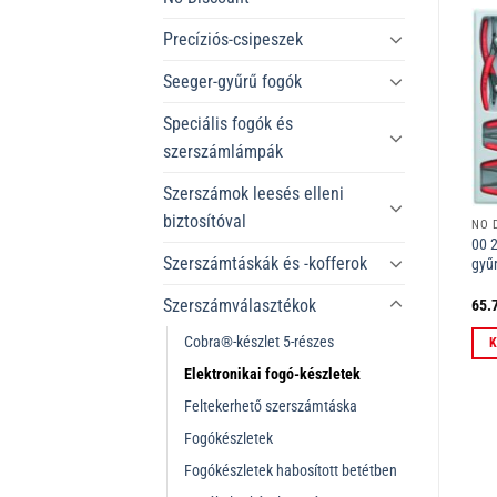
Precíziós-csipeszek
Seeger-gyűrű fogók
Speciális fogók és
szerszámlámpák
Szerszámok leesés elleni
biztosítóval
NO DISCOUNT
NO DISCOUNT
NO 
gó
00 19 58 V02 Seeger-gyűrű fogó
00 20 09 V02 Szerszámkészlet
00 2
Szerszámtáskák és -kofferok
készlet 8 részes
365 mm
gyű
Szerszámválasztékok
69.179
Ft
34.780
Ft
65.
ÁFÁ-val
ÁFÁ-val
Cobra®-készlet 5-részes
Kosárba teszem
Kosárba teszem
K
Elektronikai fogó-készletek
Feltekerhető szerszámtáska
Fogókészletek
Fogókészletek habosított betétben