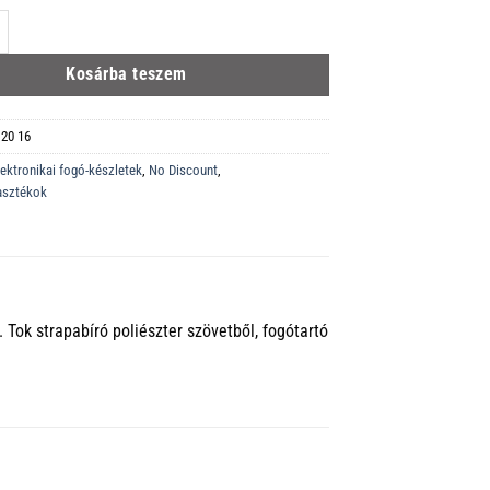
ektronikai fogó-tok elektronikus alkatrészeken végzendő munkákra alkalmas
Kosárba teszem
 20 16
lektronikai fogó-készletek
,
No Discount
,
asztékok
. Tok strapabíró poliészter szövetből, fogótartó