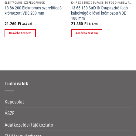
ELEKTROMOS SZERELŐFOGÓK
KNIPEX STRIX CSUPASZÍTÓ FOGÓ KÁBELVÁGÓ OLLÓVAL
13 86 200 Elektromos szerelőfogó
13 66 180 StriX® Csupaszító fogó
krómozott VDE 200 mm
kábelvágó ollóval krómozott VDE
180 mm
21.260
Ft
21.350
Ft
ÁFÁ-val
ÁFÁ-val
Kosárba teszem
Kosárba teszem
Tudnivalók
Kapcsolat
ÁSZF
Adatkezelési tájékoztató