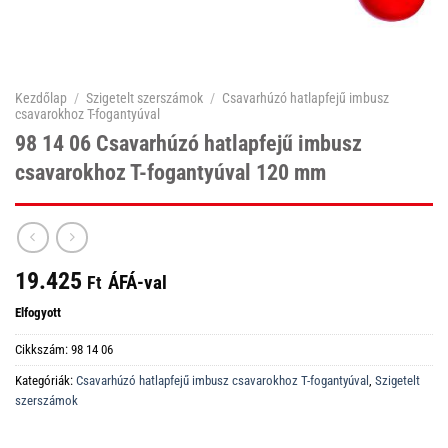
Kezdőlap
/
Szigetelt szerszámok
/
Csavarhúzó hatlapfejű imbusz
csavarokhoz T-fogantyúval
98 14 06 Csavarhúzó hatlapfejű imbusz
csavarokhoz T-fogantyúval 120 mm
19.425
ÁFÁ-val
Ft
Elfogyott
Cikkszám:
98 14 06
Kategóriák:
Csavarhúzó hatlapfejű imbusz csavarokhoz T-fogantyúval
,
Szigetelt
szerszámok