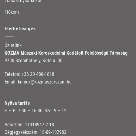
Elállási nyilatkozat
Fiókom
Elérhetőségek
Üzletünk
KOZMA Műszaki Kereskedelmi Korlátolt Felelősségű Társaság
9700 Szombathely, Kötő u. 30.
Telefon:
+36 20 480-1818
Email:
knipex@kozmaszerszam.hu
Nyitva tartás
H – P: 7:30 – 16:30, Szo: 9 – 12
Adószám: 11318947-2-18
Cégjegyzékszám: 18-09-102982