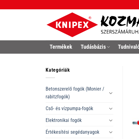
Skip
to
content
Termékek
Tudásbázis
Tudnival
Kategóriák
Betonszerelő fogók (Monier /
rabitzfogók)
Cső- és vízpumpa-fogók
Elektronikai fogók
Értékesítési segédanyagok