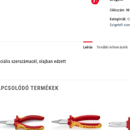
Cikkszám:
98
Kategóriák:
C
Szigetelt sz
Leírás
További információk
ciális szerszámacél, olajban edzett
APCSOLÓDÓ TERMÉKEK