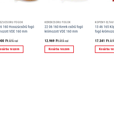
SZÚCSŐRŰ FOGÓK
KEREKCSŐRŰ FOGÓK
KÖPENY-ELTÁV
36 160 Hosszúcsőrű fogó
22 06 160 Kerek csőrű fogó
13 46 165 Köp
mozott VDE 160 mm
krómozott VDE 160 mm
fogó krómoz
000
Ft
12.969
Ft
17.341
Ft
ÁFÁ-val
ÁFÁ-val
ÁFÁ
osárba teszem
Kosárba teszem
Kosárba t