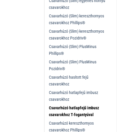
Csavarhúzó (Slim) egyenes hornyú
csavarokhoz
Csavarhúzó (Slim) kereszthornyos
csavarokhoz Phillips®
Csavarhúzó (Slim) kereszthornyos
csavarokhoz Pozidriv®
Csavarhúzó (Slim) PlusMinus
Phillips®
Csavarhúzó (Slim) PlusMinus
Pozidriv®
Csavarhúzó hasított fejű
csavarokhoz
Csavarhúzó hatlapfejű imbusz
csavarokhoz
Csavarhúzó hatlapfejű imbusz
csavarokhoz T-fogantyúval
Csavarhúzó kereszthornyos
csavarokhoz Phillips®