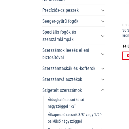
Precíziós-csipeszek
Seeger-gyűrű fogók
FÉL-KEREK CSŐRŰ FOGÓK VÁGÓÉLLEL (RÁDIÓFOGÓK)
KOMBINÁLT FOGÓK
HOS
25 26 160 Fél-kerek csőrű fogó
03 06 200 Kombinált fogó
30 
Speciális fogók és
vágóéllel (Rádiófogó) krómozott
krómozott VDE 200 mm
kró
szerszámlámpák
VDE 160 mm
15.446
Ft
11.260
Ft
14.
ÁFÁ-val
ÁFÁ-val
Szerszámok leesés elleni
Kosárba teszem
Kosárba teszem
K
biztosítóval
Szerszámtáskák és -kofferok
Szerszámválasztékok
Szigetelt szerszámok
Átdugható racsni külső
négyszöggel 1/2"
Átkapcsoló racsnik 3/8" vagy 1/2"-
os külső négyszöggel