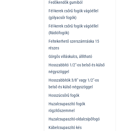
Fedőkendők gumiból
Fél-kerek csőrű fogók vágóéllel
(gólyacsőr fogók)
Fél-kerek csőrű fogók vágóéllel
(Rádiófogók)
Feltekerhető szerszámtáska 15
részes
Görgős villáskulcs, állítható
Hosszabbító 1/2"-os belső és külső
négyszöggel
Hosszabbítók 3/8" vagy 1/2"-os
belső és külső négyszöggel
Hosszúcsőrű fogók
Huzalcsupaszító fogók
rögzítőszemmel
Huzalcsupaszító-oldalcsípőfogó
Kábelcsupaszító kés