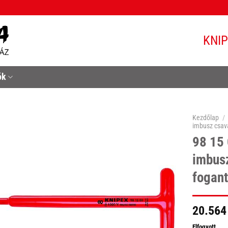
KNI
ók
Kezdőlap
/
imbusz csav
98 15 
imbusz
fogan
20.564
Elfogyott