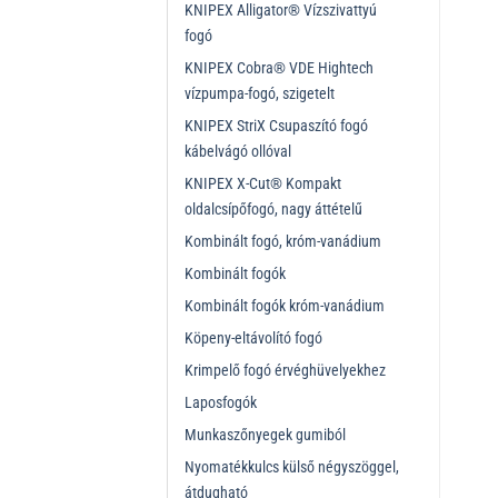
KNIPEX Alligator® Vízszivattyú
fogó
KNIPEX Cobra® VDE Hightech
vízpumpa-fogó, szigetelt
KNIPEX StriX Csupaszító fogó
kábelvágó ollóval
KNIPEX X-Cut® Kompakt
oldalcsípőfogó, nagy áttételű
Kombinált fogó, króm-vanádium
Kombinált fogók
Kombinált fogók króm-vanádium
Köpeny-eltávolító fogó
Krimpelő fogó érvéghüvelyekhez
Laposfogók
Munkaszőnyegek gumiból
Nyomatékkulcs külső négyszöggel,
átdugható