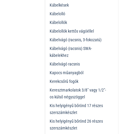
Kábelkések
Kábelolló
Kábelollók
Kábelollók kettős vágóéllel
Kábelvágó (racsnis, 3-fokozatú)
Kábelvágó (racsnis) SWA-
kábelekhez
Kábelvágó racsnis
Kapocs műanyagból
Kerekcsőrű fogók
Keresztmarkolatok 3/8" vagy 1/2"-
os külső négyszöggel
Kis helyigényű bőrönd 17 részes
szerszámkészlet
Kis helyigényű bőrönd 26 részes
szerszámkészlet