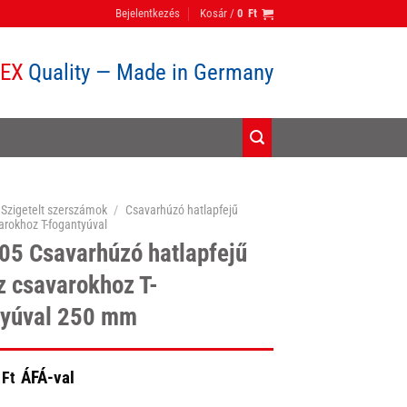
Bejelentkezés
Kosár /
0
Ft
PEX
Quality — Made in Germany
Szigetelt szerszámok
/
Csavarhúzó hatlapfejű
arokhoz T-fogantyúval
05 Csavarhúzó hatlapfejű
 csavarokhoz T-
tyúval 250 mm
ÁFÁ-val
Ft