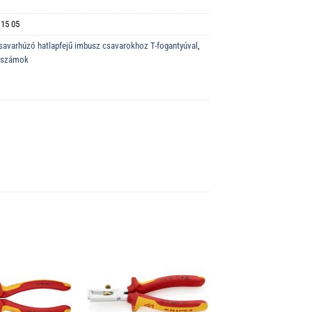
 15 05
savarhúzó hatlapfejű imbusz csavarokhoz T-fogantyúval
,
erszámok