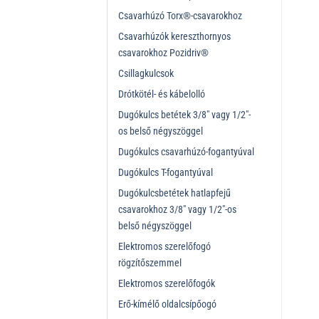
Csavarhúzó Torx®-csavarokhoz
Csavarhúzók kereszthornyos
csavarokhoz Pozidriv®
Csillagkulcsok
Drótkötél- és kábelolló
Dugókulcs betétek 3/8" vagy 1/2"-
os belső négyszöggel
Dugókulcs csavarhúzó-fogantyúval
Dugókulcs T-fogantyúval
Dugókulcsbetétek hatlapfejű
csavarokhoz 3/8" vagy 1/2"-os
belső négyszöggel
Elektromos szerelőfogó
rögzítőszemmel
Elektromos szerelőfogók
Erő-kímélő oldalcsípőogó