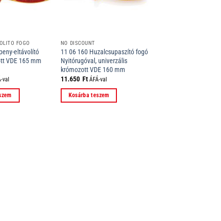
OLÍTÓ FOGÓ
NO DISCOUNT
eny-eltávolító
11 06 160 Huzalcsupaszító fogó
ott VDE 165 mm
Nyitórugóval, univerzális
krómozott VDE 160 mm
11.650
Ft
-val
ÁFÁ-val
eszem
Kosárba teszem