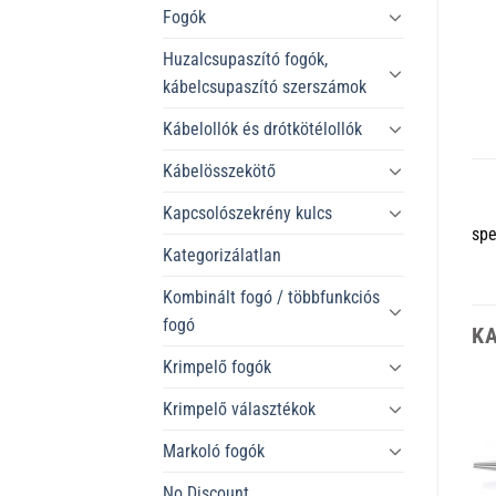
Fogók
Huzalcsupaszító fogók,
kábelcsupaszító szerszámok
Kábelollók és drótkötélollók
Kábelösszekötő
Kapcsolószekrény kulcs
spe
Kategorizálatlan
Kombinált fogó / többfunkciós
fogó
K
Krimpelő fogók
Krimpelő választékok
Markoló fogók
No Discount