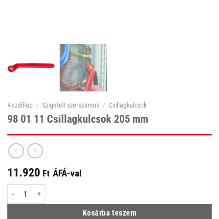
Kezdőlap
/
Szigetelt szerszámok
/
Csillagkulcsok
98 01 11 Csillagkulcsok 205 mm
11.920
ÁFÁ-val
Ft
98 01 11 Csillagkulcsok 205 mm mennyiség
Kosárba teszem