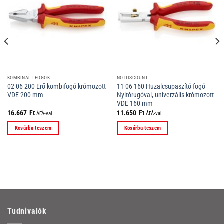
KOMBINÁLT FOGÓK
NO DISCOUNT
02 06 200 Erő kombifogó krómozott
11 06 160 Huzalcsupaszító fogó
VDE 200 mm
Nyitórugóval, univerzális krómozott
VDE 160 mm
16.667
Ft
11.650
Ft
ÁFÁ-val
ÁFÁ-val
Kosárba teszem
Kosárba teszem
Tudnivalók