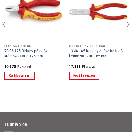
OLDALCSÍPŐFOGÓK
KÖPENY-ELTÁVOLÍTÓ FOGÓ
70 06 125 Oldalcsípőfogók
13 46 165 Köpeny-eltávolító fogó
krómozott VDE 125 mm
krómozott VDE 165 mm
10.570
Ft
17.341
Ft
ÁFÁ-val
ÁFÁ-val
Kosárba teszem
Kosárba teszem
Tudnivalók