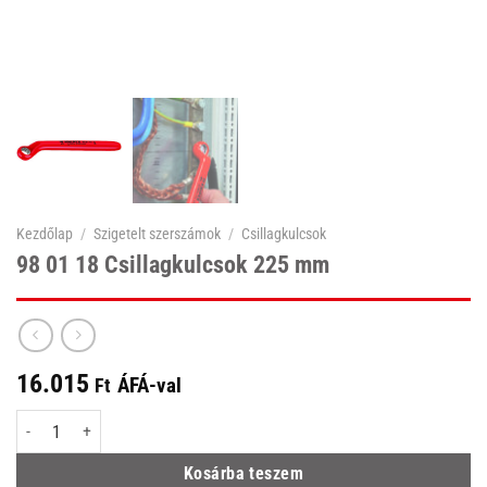
Kezdőlap
/
Szigetelt szerszámok
/
Csillagkulcsok
98 01 18 Csillagkulcsok 225 mm
16.015
ÁFÁ-val
Ft
98 01 18 Csillagkulcsok 225 mm mennyiség
Kosárba teszem