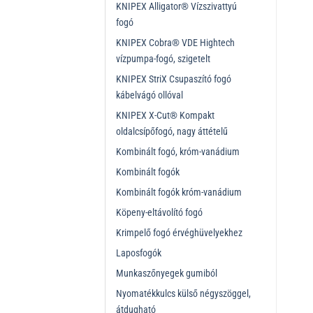
KNIPEX Alligator® Vízszivattyú
fogó
KNIPEX Cobra® VDE Hightech
vízpumpa-fogó, szigetelt
KNIPEX StriX Csupaszító fogó
kábelvágó ollóval
KNIPEX X-Cut® Kompakt
oldalcsípőfogó, nagy áttételű
Kombinált fogó, króm-vanádium
Kombinált fogók
Kombinált fogók króm-vanádium
Köpeny-eltávolító fogó
Krimpelő fogó érvéghüvelyekhez
Laposfogók
Munkaszőnyegek gumiból
Nyomatékkulcs külső négyszöggel,
átdugható