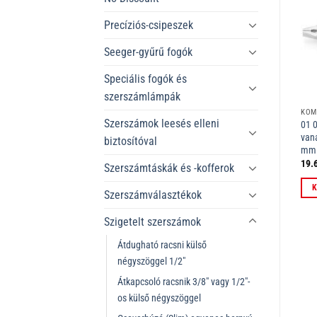
Precíziós-csipeszek
Seeger-gyűrű fogók
Speciális fogók és
szerszámlámpák
HOSSZÚCSŐRŰ FOGÓK
KOMBINÁLT FOGÓK
Szerszámok leesés elleni
gó
30 16 160 Hosszúcsőrű fogó
03 07 200 Kombinált fogó
01 
krómozott VDE 160 mm
krómozott VDE 200 mm
van
biztosítóval
mm
10.671
Ft
17.567
Ft
19.
ÁFÁ-val
ÁFÁ-val
Szerszámtáskák és -kofferok
Kosárba teszem
Kosárba teszem
K
Szerszámválasztékok
Szigetelt szerszámok
Átdugható racsni külső
négyszöggel 1/2"
Átkapcsoló racsnik 3/8" vagy 1/2"-
os külső négyszöggel