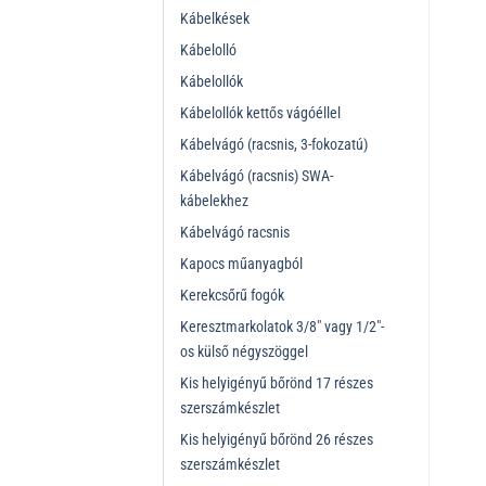
Kábelkések
Kábelolló
Kábelollók
Kábelollók kettős vágóéllel
Kábelvágó (racsnis, 3-fokozatú)
Kábelvágó (racsnis) SWA-
kábelekhez
Kábelvágó racsnis
Kapocs műanyagból
Kerekcsőrű fogók
Keresztmarkolatok 3/8" vagy 1/2"-
os külső négyszöggel
Kis helyigényű bőrönd 17 részes
szerszámkészlet
Kis helyigényű bőrönd 26 részes
szerszámkészlet