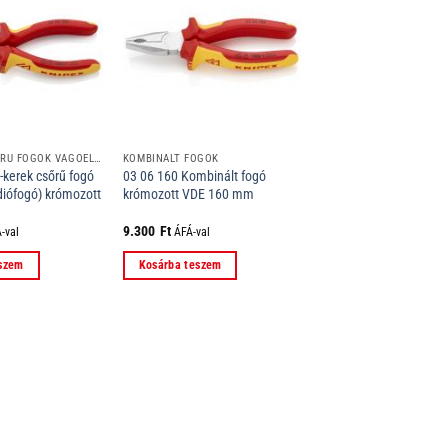
FÉL-KEREK CSŐRŰ FOGÓK VÁGÓÉLLEL (RÁDIÓFOGÓK)
KOMBINÁLT FOGÓK
-kerek csőrű fogó
03 06 160 Kombinált fogó
diófogó) krómozott
krómozott VDE 160 mm
9.300
Ft
-val
ÁFÁ-val
eszem
Kosárba teszem