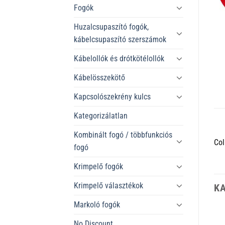
Fogók
Huzalcsupaszító fogók,
kábelcsupaszító szerszámok
Kábelollók és drótkötélollók
Kábelösszekötő
Kapcsolószekrény kulcs
Kategorizálatlan
Kombinált fogó / többfunkciós
Col
fogó
Krimpelő fogók
Krimpelő választékok
K
Markoló fogók
No Discount