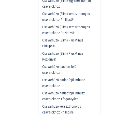
Csavarhúzó (Slim) egyenes hornyú
csavarokhoz
Csavarhúzó (Slim) kereszthornyos
csavarokhoz Phillips®
Csavarhúzó (Slim) kereszthornyos
csavarokhoz Pozidriv®
Csavarhúzó (Slim) PlusMinus
Phillips®
Csavarhúzó (Slim) PlusMinus
Pozidriv®
Csavarhúzó hasított fejű
csavarokhoz
Csavarhúzó hatlapfejű imbusz
csavarokhoz
Csavarhúzó hatlapfejű imbusz
csavarokhoz T-fogantyúval
Csavarhúzó kereszthornyos
csavarokhoz Phillips®