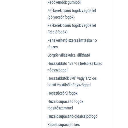
Fedőkendők gumiból
Fél-kerek csőrű fogók vágóéllel
(gólyacsőr fogók)
Fél-kerek csőrű fogók vágóéllel
(Rádiófogók)
Feltekerhető szerszámtáska 15
részes
Görgős villáskulcs, állítható
Hosszabbító 1/2"-os belső és külső
négyszöggel
Hosszabbítók 3/8" vagy 1/2"-os
belső és külső négyszöggel
Hosszúcsőrű fogók
Huzalcsupaszító fogók
rögzítőszemmel
Huzalcsupaszító-oldalcsípőfogó
Kábelcsupaszító kés