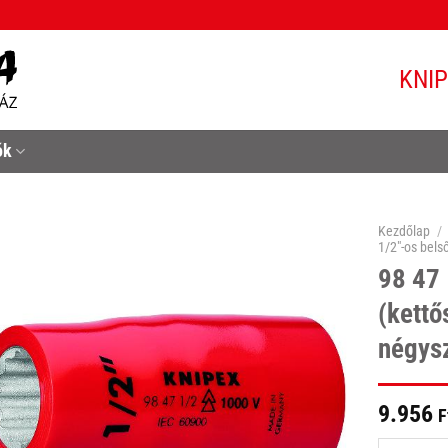
KNI
ók
Kezdőlap
/
1/2"-os bels
98 47
(kettő
négys
9.956
F