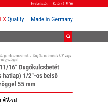
Bejelentkezés
Kosár /
0
Ft
PEX
Quality — Made in Germany
Szigetelt szerszámok
/
Dugókulcs betétek 3/8" vagy
ő négyszöggel
 11/16″ Dugókulcsbetét
s hatlap) 1/2″-os belső
zöggel 55 mm
ÁFÁ-val
t