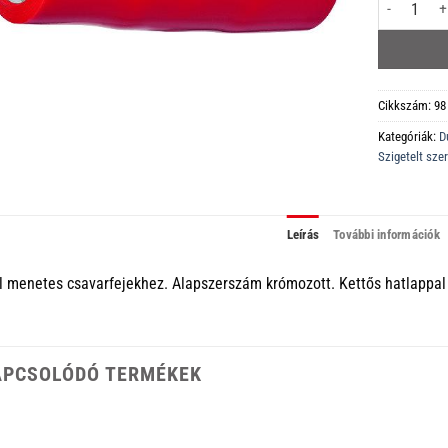
98 47 11/16
Cikkszám:
98
Kategóriák:
D
Szigetelt sz
Leírás
További információk
l menetes csavarfejekhez. Alapszerszám krómozott. Kettős hatlappal
APCSOLÓDÓ TERMÉKEK