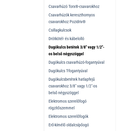
Csavarhúzó Torx®-csavarokhoz
Csavarhúzók kereszthornyos
csavarokhoz Pozidriv®
Csillagkulcsok
Drótkötél- és kábelolló
Dugókulcs betétek 3/8" vagy 1/2"-
os belső négyszöggel
Dugókulcs csavarhúzó-fogantyúval
Dugókulcs T-fogantyúval
Dugókulcsbetétek hatlapfejű
csavarokhoz 3/8" vagy 1/2"-os
belső négyszöggel
Elektromos szerelőfogó
rögzítőszemmel
Elektromos szerelőfogók
Erő-kímélő oldalcsípőogó