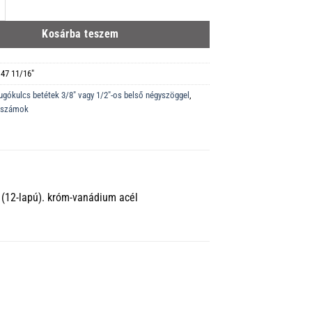
" Dugókulcsbetét (kettős hatlap) 1/2"-os belső négyszöggel 55 mm mennyiség
Kosárba teszem
 47 11/16"
ugókulcs betétek 3/8" vagy 1/2"-os belső négyszöggel
,
erszámok
 (12-lapú). króm-vanádium acél