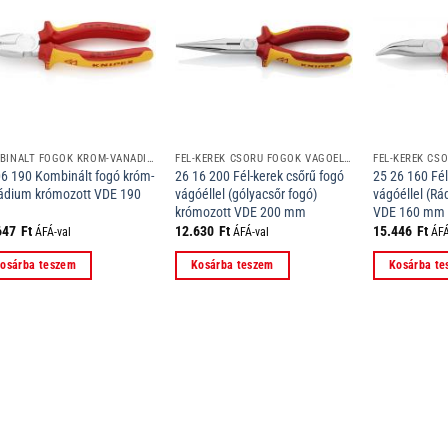
KOMBINÁLT FOGÓK KRÓM-VANÁDIUM
FÉL-KEREK CSŐRŰ FOGÓK VÁGÓÉLLEL (GÓLYACSŐR FOGÓK)
06 190 Kombinált fogó króm-
26 16 200 Fél-kerek csőrű fogó
25 26 160 Fél
ádium krómozott VDE 190
vágóéllel (gólyacsőr fogó)
vágóéllel (Rá
krómozott VDE 200 mm
VDE 160 mm
647
Ft
12.630
Ft
15.446
Ft
ÁFÁ-val
ÁFÁ-val
ÁFÁ
osárba teszem
Kosárba teszem
Kosárba t