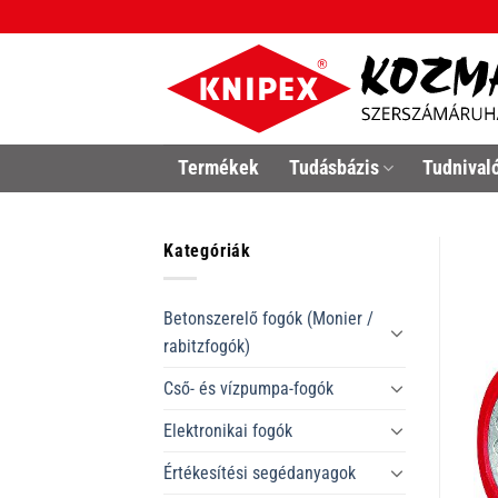
Skip
to
content
Termékek
Tudásbázis
Tudnival
Kategóriák
Betonszerelő fogók (Monier /
rabitzfogók)
Cső- és vízpumpa-fogók
Elektronikai fogók
Értékesítési segédanyagok